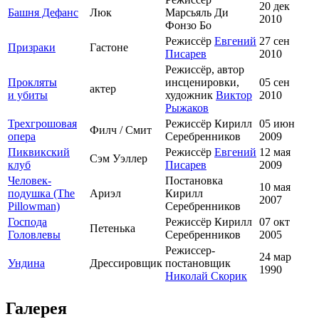
20 дек
Башня Дефанс
Люк
Марсьяль Ди
2010
Фонзо Бо
Режиссёр
Евгений
27 сен
Призраки
Гастоне
Писарев
2010
Режиссёр, автор
Прокляты
инсценировки,
05 сен
актер
и убиты
художник
Виктор
2010
Рыжаков
Трехгрошовая
Режиссёр Кирилл
05 июн
Филч / Смит
опера
Серебренников
2009
Пиквикский
Режиссёр
Евгений
12 мая
Сэм Уэллер
клуб
Писарев
2009
Человек-
Постановка
10 мая
подушка (The
Ариэл
Кирилл
2007
Pillowman)
Серебренников
Господа
Режиссёр Кирилл
07 окт
Петенька
Головлевы
Серебренников
2005
Режиссер-
24 мар
Ундина
Дрессировщик
постановщик
1990
Николай Скорик
Галерея