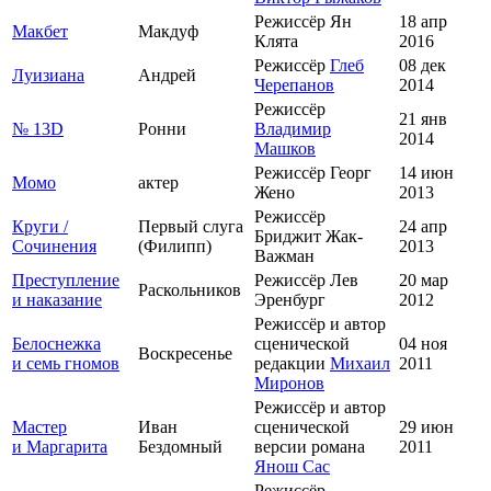
Режиссёр Ян
18 апр
Макбет
Макдуф
Клята
2016
Режиссёр
Глеб
08 дек
Луизиана
Андрей
Черепанов
2014
Режиссёр
21 янв
№ 13D
Ронни
Владимир
2014
Машков
Режиссёр Георг
14 июн
Момо
актер
Жено
2013
Режиссёр
Круги /
Первый слуга
24 апр
Бриджит Жак-
Сочинения
(Филипп)
2013
Важман
Преступление
Режиссёр Лев
20 мар
Раскольников
и наказание
Эренбург
2012
Режиссёр и автор
Белоснежка
сценической
04 ноя
Воскресенье
и семь гномов
редакции
Михаил
2011
Миронов
Режиссёр и автор
Мастер
Иван
сценической
29 июн
и Маргарита
Бездомный
версии романа
2011
Янош Сас
Режиссёр