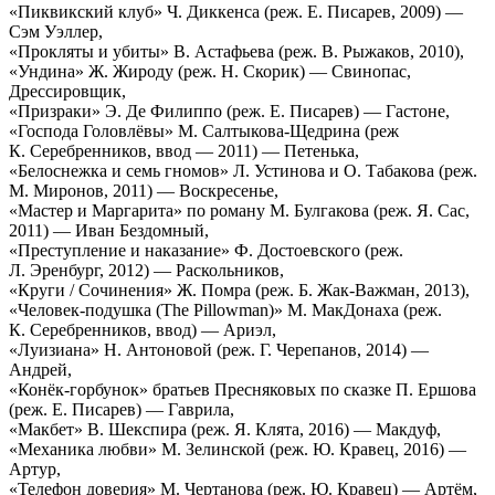
«Пиквикский клуб» Ч. Диккенса (реж. Е. Писарев, 2009) —
Сэм Уэллер,
«Прокляты и убиты» В. Астафьева (реж. В. Рыжаков, 2010),
«Ундина» Ж. Жироду (реж. Н. Скорик) — Свинопас,
Дрессировщик,
«Призраки» Э. Де Филиппо (реж. Е. Писарев) — Гастоне,
«Господа Головлёвы» М. Салтыкова-Щедрина (реж
К. Серебренников, ввод — 2011) — Петенька,
«Белоснежка и семь гномов» Л. Устинова и О. Табакова (реж.
М. Миронов, 2011) — Воскресенье,
«Мастер и Маргарита» по роману М. Булгакова (реж. Я. Сас,
2011) — Иван Бездомный,
«Преступление и наказание» Ф. Достоевского (реж.
Л. Эренбург, 2012) — Раскольников,
«Круги / Сочинения» Ж. Помра (реж. Б. Жак-Важман, 2013),
«Человек-подушка (The Pillowman)» М. МакДонаха (реж.
К. Серебренников, ввод) — Ариэл,
«Луизиана» Н. Антоновой (реж. Г. Черепанов, 2014) —
Андрей,
«Конёк-горбунок» братьев Пресняковых по сказке П. Ершова
(реж. Е. Писарев) — Гаврила,
«Макбет» В. Шекспира (реж. Я. Клята, 2016) — Макдуф,
«Механика любви» М. Зелинской (реж. Ю. Кравец, 2016) —
Артур,
«Телефон доверия» М. Чертанова (реж. Ю. Кравец) — Артём,