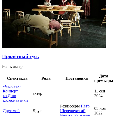
Пролётный гусь
Роли:
актер
Дата
Спектакль
Роль
Постановка
премьеры
«Человек».
Концерт
11 сен
актер
ко Дню
2024
космонавтики
Режиссёры
Пётр
05 ноя
Друг мой
Друг
Шерешевский
,
2022
Виктор Рыжаков