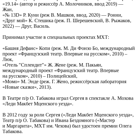
«19.14» (автор и режиссёр А. Молочников, ввод 2019) —
Жан,
«№ 13D» Р. Куни (реж В. Машков, ввод, 2020) — Ронни,
«Друг мой» К. Стешика (реж. П. Шерешевский, В. Рыжаков,
2022) — Друг, Василь.
Принимал участие в специальных проектах МХТ:
«Башня Дефанс» Копи (реж. М. Ди Фонзо Бо, международный
проект «Французский театр. Впервые на русском», 2010) –
Люк,
«Отель "Сплендит"» Ж. Жене (реж. М. Пакьян,
международный проект «Французский театр. Впервые
на русском», 2010) – Полицейский,
«Момо» М. Энде (реж. Г. Жено, режиссёрская лаборатория
«Новые сказки», 2013).
В Театре п/р О. Табакова играл Сергея в спектакле А. Мохова
«Леди Макбет Мценского уезда».
В 2012 году за роли Сергея («Леди Макбет Мценского уезда»,
Театр п/р О. Табакова) и Ивана Бездомного («Мастер
и Маргарита», МХТ им. Чехова) был удостоен премии Олега
Табакова.