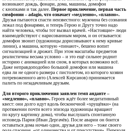
возникают дождь, фонари, дома, машины, домофон
с кнопками и так далее.
Первое приключение, первая часть
симфонии – adagio, что означает «медленно», «плавно».
Друзья пытаются спасти неизвестного: мужчина без сознания
лежал под фонарями, и теперь Герою и Другу точно надо
найти человека, чтобы тот вызвал врачей. «Настоящие» люди
взаимодействуют с нарисованным миром, и он отзывается:
домофон звонит (художницы дорисовывают к нему кривые
линии), а машина, которую «пинают», бешено вопит
сигнализацией и дрожит. При этом масштабы предметов
реалистичны весьма условно – и это ещё сильнее роднит
историю с анимацией или сном, в которых возможно всё.
Даже неправдоподобно большой домофон или машина
едва ли не одного размера с пистолетом, из которого хозяин
потревоженного авто (Алексей Кирсанов) принимается
палить по незадачливым друзьям.
Для второго приключения заявлен темп анданте –
«медленно», «плавно».
Героев ждёт более медитативный
квест: они долго идут вдоль бесконечной «хрущёвки» (на
протяжении почти всего эпизода художницы вращают
по кругу картинку дома), чтобы выслушать спонтанную
исповедь Парня (Иван Дергачёв). После аварии он боится
оставаться дома ночью один, друзья для него – тоже своего
рода спасение, «от одиночества и от присутствия». Переходя