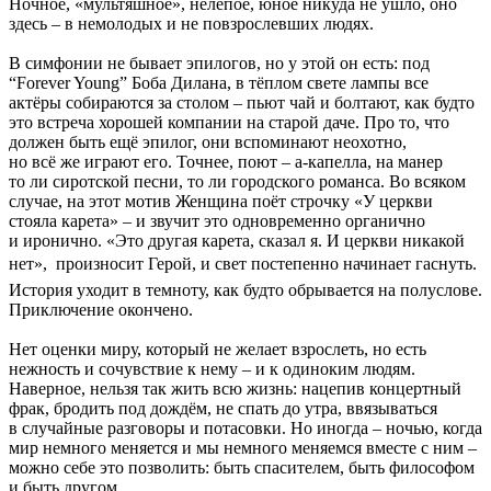
Ночное, «мультяшное», нелепое, юное никуда не ушло, оно
здесь – в немолодых и не повзрослевших людях.
В симфонии не бывает эпилогов, но у этой он есть: под
“Forever Young” Боба Дилана, в тёплом свете лампы все
актёры собираются за столом – пьют чай и болтают, как будто
это встреча хорошей компании на старой даче. Про то, что
должен быть ещё эпилог, они вспоминают неохотно,
но всё же играют его. Точнее, поют – а-капелла, на манер
то ли сиротской песни, то ли городского романса. Во всяком
случае, на этот мотив Женщина поёт строчку «У церкви
стояла карета» – и звучит это одновременно органично
и иронично. «Это другая карета, сказал я. И церкви никакой
нет»,  произносит Герой, и свет постепенно начинает гаснуть.
История уходит в темноту, как будто обрывается на полуслове.
Приключение окончено.
Нет оценки миру, который не желает взрослеть, но есть
нежность и сочувствие к нему – и к одиноким людям.
Наверное, нельзя так жить всю жизнь: нацепив концертный
фрак, бродить под дождём, не спать до утра, ввязываться
в случайные разговоры и потасовки. Но иногда – ночью, когда
мир немного меняется и мы немного меняемся вместе с ним –
можно себе это позволить: быть спасителем, быть философом
и быть другом.