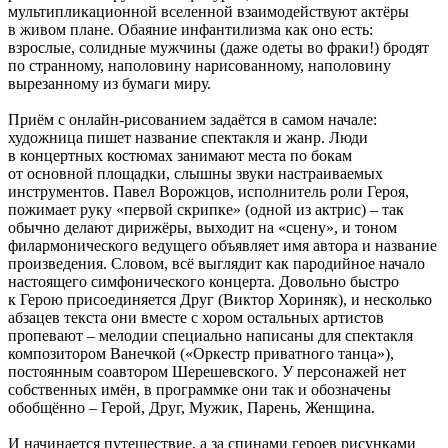
мультипликационной вселенной взаимодействуют актёры
в живом плане. Обаяние инфантилизма как оно есть:
взрослые, солидные мужчины (даже одеты во фраки!) бродят
по странному, наполовину нарисованному, наполовину
вырезанному из бумаги миру.
Приём с онлайн-рисованием задаётся в самом начале:
художница пишет название спектакля и жанр. Люди
в концертных костюмах занимают места по бокам
от основной площадки, слышны звуки настраиваемых
инструментов. Павел Ворожцов, исполнитель роли Героя,
пожимает руку «первой скрипке» (одной из актрис) – так
обычно делают дирижёры, выходит на «сцену», и тоном
филармонического ведущего объявляет имя автора и название
произведения. Словом, всё выглядит как пародийное начало
настоящего симфонического концерта. Довольно быстро
к Герою присоединяется Друг (Виктор Хориняк), и несколько
абзацев текста они вместе с хором остальных артистов
пропевают – мелодии специально написаны для спектакля
композитором Ванечкой («Оркестр приватного танца»),
постоянным соавтором Шерешевского. У персонажей нет
собственных имён, в программке они так и обозначены
обобщённо – Герой, Друг, Мужик, Парень, Женщина.
И начинается путешествие, а за спинами героев рисунками