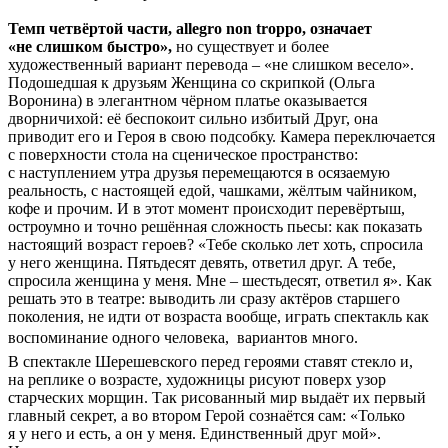
Темп четвёртой части, allegro non troppo, означает
«не слишком быстро»,
но существует и более
художественный вариант перевода – «не слишком весело».
Подошедшая к друзьям Женщина со скрипкой (Ольга
Воронина) в элегантном чёрном платье оказывается
дворничихой: её беспокоит сильно избитый Друг, она
приводит его и Героя в свою подсобку. Камера переключается
с поверхности стола на сценическое пространство:
с наступлением утра друзья перемещаются в осязаемую
реальность, с настоящей едой, чашками, жёлтым чайником,
кофе и прочим. И в этот момент происходит перевёртыш,
остроумно и точно решённая сложность пьесы: как показать
настоящий возраст героев? «Тебе сколько лет хоть, спросила
у него женщина. Пятьдесят девять, ответил друг. А тебе,
спросила женщина у меня. Мне – шестьдесят, ответил я». Как
решать это в театре: выводить ли сразу актёров старшего
поколения, не идти от возраста вообще, играть спектакль как
воспоминание одного человека,  вариантов много.
В спектакле Шерешевского перед героями ставят стекло и,
на реплике о возрасте, художницы рисуют поверх узор
старческих морщин. Так рисованный мир выдаёт их первый
главный секрет, а во втором Герой сознаётся сам: «Только
я у него и есть, а он у меня. Единственный друг мой».