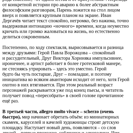
от конкретной истории про аварию к более абстрактным
философским разговорам, Парень ложится на стол лицом
вверх и появляется крупным планом на экране. Иван
Дергачёв читает текст спокойно, негромко, без нажима, точно
выдерживая интонацию «ночного» времени, когда неуместно
кричать или громко жаловаться на жизнь, но естественно
делиться сокровенным.
Постепенно, по ходу спектакля, вырисовывается и разница
между друзьями: Герой Павла Ворожцова – спокойный
и рассудительный, Друг Виктора Хориняка импульсивнее,
ироничнее, и артист работает в более гротесковой манере,
не стесняясь утрировать – здесь это уместно. Герой
будто бы чуть постарше, Друг – помладше, и поэтому
инициатива ко всяким авантюрам исходит от него, хотя Герой
охотно в них втягивается. При этом реальный возраст
персонажей раскрывается уже под конец пьесы, и читатель
получает повод «пересобрать» в своей голове прочитанное
ещё раз.
В третьей части, allegro molto vivace – scherzo (очень
быстро),
мир начинает обретать объём: из миниатюрных
скамеек, каруселей и качелей художницы строят детскую
площадку. Наступает новый день, появляются – со слов
друзей – первые прохожие, собачники и алкоголики. Чем