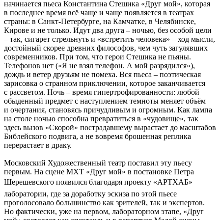
начинается пьеса Константина Стешика «Друг мой», которая
в последнее время всё чаще и чаще появляется в театрах
страны: в Санкт-Петербурге, на Камчатке, в Челябинске,
Кирове и не только. Идут два друга – ночью, без особой цели
– так, сигарет стрельнуть и «встретить человека» – ход мысли,
достойный скорее древних философов, чем чуть загулявших
современников. При том, что герои Стешика не пьяны.
Телефонов нет («Я не взял телефон. А мой разрядился»),
дождь и ветер друзьям не помеха. Вся пьеса – поэтическая
зарисовка о странном приключении, которое заканчивается
с рассветом. Ночь – время гипертрофированности: любой
обыденный предмет с наступлением темноты меняет объём
и очертания, становясь причудливым и огромным. Как лампа
на столе ночью способна превратиться в «чудовище», так
здесь вызов «Скорой» пострадавшему вырастает до масштабов
Библейского подвига, а не вовремя брошенная реплика
перерастает в драку.
Московский Художественный театр поставил эту пьесу
первым. На сцене МХТ «Друг мой» в постановке Петра
Шерешевского появился благодаря проекту «АРТХАБ» 
лаборатории, где за доработку эскиза по этой пьесе
проголосовало большинство как зрителей, так и экспертов.
Но фактически, уже на первом, лабораторном этапе, «Друг