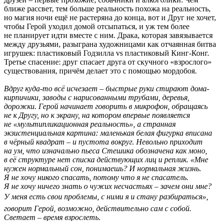
ближе рассвет, тем больше реальность похожа на реальность,
но магия ночи ещё не растеряна до конца, вот и Друг не хочет,
чтобы Герой уходил домой отсыпаться, и уж тем более
не планирует идти вместе с ним. Драка, которая завязывается
между друзьями, разыграна художницами как отчаянная битва
игрушек: пластиковый Годзилла vs пластиковый Кинг-Конг.
Третье спасение: друг спасает друга от скучного «взрослого»
существования, причём делает это с помощью мордобоя.
Вдруг куда-то всё исчезает – быстрые руки стирают дома-
кирпичики, заводы с нарисованными трубами, деревья,
дорожки. Герой начинает говорить в микрофон, обращаясь
не к Другу, но к экрану, на котором впервые появляется
не «мультипликационная реальность», а странная
экзистенциальная картина: маленькая белая фигурка вписана
в чёрный квадрат – и пустота вокруг. Невольно приходит
на ум, что изначально пьеса Стешика обозначена как моно,
в её структуре нет списка действующих лиц и реплик. «Мне
нужен нормальный сон, понимаешь? И нормальная жизнь.
Я не хочу никого спасать, потому что я не спасатель.
Я не хочу ничего знать о чужих несчастьях – зачем они мне?
У меня есть свои проблемы, с ними я и стану разбираться», 
говорит Герой, возможно, действительно сам с собой.
Светает – время взрослеть.