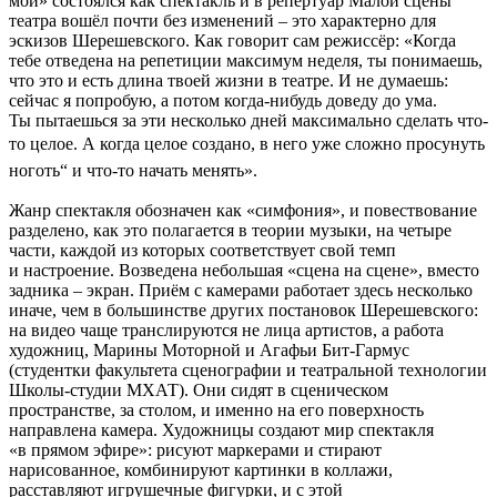
мой» состоялся как спектакль и в репертуар Малой сцены
театра вошёл почти без изменений – это характерно для
эскизов Шерешевского. Как говорит сам режиссёр: «Когда
тебе отведена на репетиции максимум неделя, ты понимаешь,
что это и есть длина твоей жизни в театре. И не думаешь:
сейчас я попробую, а потом когда-нибудь доведу до ума.
Ты пытаешься за эти несколько дней максимально сделать что-
то целое. А когда целое создано, в него уже сложно просунуть
ноготь“ и что-то начать менять».
Жанр спектакля обозначен как «симфония», и повествование
разделено, как это полагается в теории музыки, на четыре
части, каждой из которых соответствует свой темп
и настроение. Возведена небольшая «сцена на сцене», вместо
задника – экран. Приём с камерами работает здесь несколько
иначе, чем в большинстве других постановок Шерешевского:
на видео чаще транслируются не лица артистов, а работа
художниц, Марины Моторной и Агафьи Бит-Гармус
(студентки факультета сценографии и театральной технологии
Школы-студии МХАТ). Они сидят в сценическом
пространстве, за столом, и именно на его поверхность
направлена камера. Художницы создают мир спектакля
«в прямом эфире»: рисуют маркерами и стирают
нарисованное, комбинируют картинки в коллажи,
расставляют игрушечные фигурки, и с этой