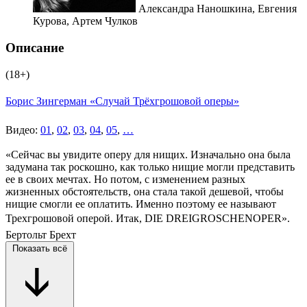
Александра Наношкина,
Евгения
Курова,
Артем Чулков
Описание
(18+)
Борис Зингерман «Случай Трёхгрошовой оперы»
Видео:
01
,
02
,
03
,
04
,
05
,
…
«Сейчас вы увидите оперу для нищих. Изначально она была
задумана так роскошно, как только нищие могли представить
ее в своих мечтах. Но потом, с изменением разных
жизненных обстоятельств, она стала такой дешевой, чтобы
нищие смогли ее оплатить. Именно поэтому ее называют
Трехгрошовой оперой. Итак, DIE DREIGROSCHENOPER».
Бертольт Брехт
Показать всё