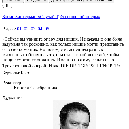
(18+)
Борис Зингерман «Случай Трёхгрошовой оперы»
Видео:
01
,
02
,
03
,
04
,
05
,
…
«Сейчас вы увидите оперу для нищих. Изначально она была
задумана так роскошно, как только нищие могли представить
ее в своих мечтах. Но потом, с изменением разных
жизненных обстоятельств, она стала такой дешевой, чтобы
нищие смогли ее оплатить. Именно поэтому ее называют
Трехгрошовой оперой. Итак, DIE DREIGROSCHENOPER».
Бертольт Брехт
Режиссёр
Кирилл Серебренников
Художник