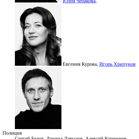
Юлия Чебакова
,
Евгения Курова,
Игорь Хрипунов
Полиция
Сергей Белов,
Даниил Давыдов,
Алексей Коршунов,