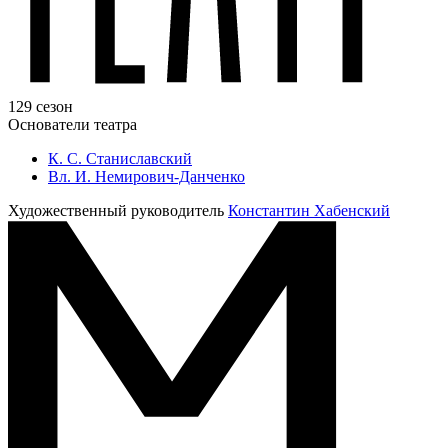
129 сезон
Основатели театра
К. С. Станиславский
Вл. И. Немирович-Данченко
Художественный руководитель
Константин Хабенский