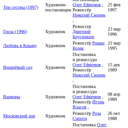
Художник-
Олег Ефремов
,
25 фев
Три сестры (1997)
постановщик
Режиссёр
1997
Николай Скорик
,
Режиссер
23 мар
Гроза (1996)
Художник
Дмитрий
1996
Брусникин
Режиссёр
Роман
21 мар
Любовь в Крыму
Художник
Козак
1995
Постановка
и режиссура
Олег Ефремов
,
15 дек
Вишнёвый сад
Художник
Режиссёр
1989
Николай Скорик
,
Постановка
и режиссура
08 апр
Варвары
Художник
Олег Ефремов
,
1989
Режиссёр
Игорь
Власов
,
Режиссёр
Роза
26 окт
Московский хор
Художник
Сирота
1988
Постановка
Олег