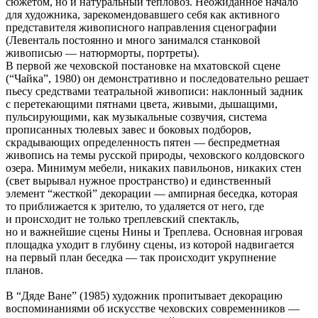
сюжетом, но и натуральный тепловоз. Неожиданное начало
для художника, зарекомендовавшего себя как активного
представителя живописного направления сценографии
(Левенталь постоянно и много занимался станковой
живописью — натюрморты, портреты).
В первой же чеховской постановке на мхатовской сцене
(“Чайка”, 1980) он демонстративно и последовательно решает
пьесу средствами театральной живописи: наклонный задник
с перетекающими пятнами цвета, живыми, дышащими,
пульсирующими, как музыкальные созвучия, система
прописанных тюлевых завес и боковых подборов,
скрадывающих определенность пятен — беспредметная
живопись на темы русской природы, чеховского колдовского
озера. Минимум мебели, никаких павильонов, никаких стен
(свет вырывал нужное пространство) и единственный
элемент “жесткой” декорации — ампирная беседка, которая
то приближается к зрителю, то удаляется от него, где
и происходит не только треплевский спектакль,
но и важнейшие сцены Нины и Треплева. Основная игровая
площадка уходит в глубину сцены, из которой надвигается
на первый план беседка — так происходит укрупнение
планов.
В “Дяде Ване” (1985) художник пропитывает декорацию
воспоминаниями об искусстве чеховских современников —