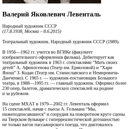
Валерий Яковлевич Левенталь
Народный художник СССР
(17.8.1938, Москва – 8.6.2015)
Театральный художник. Народный художник СССР (1989).
В 1956—1962 гг. учится во ВГИКе (факультет
изобразительного оформления фильма). Дебютирует как
театральный художник в 1963 г. спектаклями “Мать своих
детей” А. Афиногенова (Театр им. Ермоловой) и “Хари
Янош” З. Кодаи (Театр им. Станиславского и Немировича-
Данченко). С 1965 г. — художник-постановщик Большого
театра, в 1988—1995 гг. — главный художник. Оформил более
230 опер, балетов, драматических спектаклей на родине
и за рубежом.
На сцене МХАТ в 1979—2002 гг. Левенталь оформил
15 спектаклей, начав с пьесы А. Гельмана “Мы,
нижеподписавшиеся” и соорудив на поворотном круге сцены
на Тверском бульваре с гиперреалистической дотошностью
не только вагон пассажирского поезда, что диктовалось