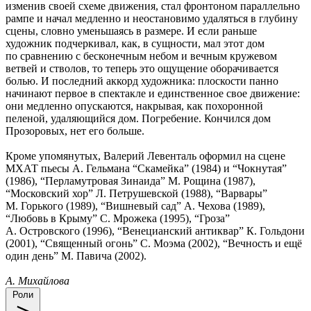
изменив своей схеме движения, стал фронтоном параллельно
рампе и начал медленно и неостановимо удаляться в глубину
сцены, словно уменьшаясь в размере. И если раньше
художник подчеркивал, как, в сущности, мал этот дом
по сравнению с бесконечным небом и вечным кружевом
ветвей и стволов, то теперь это ощущение оборачивается
болью. И последний аккорд художника: плоскости панно
начинают первое в спектакле и единственное свое движение:
они медленно опускаются, накрывая, как похоронной
пеленой, удаляющийся дом. Погребение. Кончился дом
Прозоровых, нет его больше.
Кроме упомянутых, Валерий Левенталь оформил на сцене
МХАТ пьесы А. Гельмана “Скамейка” (1984) и “Чокнутая”
(1986), “Перламутровая Зинаида” М. Рощина (1987),
“Московский хор” Л. Петрушевской (1988), “Варвары”
М. Горького (1989), “Вишневый сад” А. Чехова (1989),
“Любовь в Крыму” С. Мрожека (1995), “Гроза”
А. Островского (1996), “Венецианский антиквар” К. Гольдони
(2001), “Священный огонь” С. Моэма (2002), “Вечность и ещё
один день” М. Павича (2002).
А. Михайлова
Роли