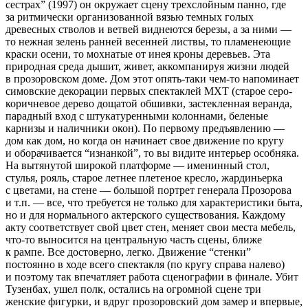
сестрах” (1997) он окружает сцену трехслойным панно, где
за ритмически организованной вязью темных голых
древесных стволов и ветвей виднеются березы, а за ними —
то нежная зелень ранней весенней листвы, то пламенеющие
краски осени, то мохнатые от инея кроны деревьев. Эта
природная среда дышит, живет, аккомпанируя жизни людей
в прозоровском доме. Дом этот опять-таки чем-то напоминает
симовские декорации первых спектаклей МХТ (старое серо-
коричневое дерево дощатой обшивки, застекленная веранда,
парадный вход с штукатуренными колоннами, беленые
карнизы и наличники окон). По первому предъявлению —
дом как дом, но когда он начинает свое движение по кругу
и оборачивается “изнанкой”, то вы видите интерьер особняка.
На вытянутой широкой платформе — именинный стол,
стулья, рояль, старое летнее плетеное кресло, жардиньерка
с цветами, на стене — большой портрет генерала Прозорова
и т.п. — все, что требуется не только для характеристики быта,
но и для нормального актерского существования. Каждому
акту соответствует свой цвет стен, меняет свои места мебель,
что-то выносится на центральную часть сцены, ближе
к рампе. Все достоверно, легко. Движение “стенки”
постоянно в ходе всего спектакля (по кругу справа налево)
и поэтому так впечатляет работа сценографии в финале. Убит
Тузенбах, ушел полк, остались на огромной сцене три
женские фигурки, и вдруг прозоровский дом замер и впервые,