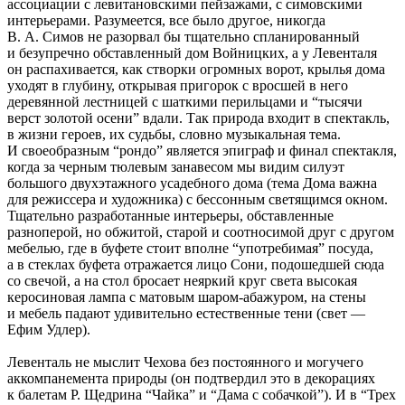
ассоциации с левитановскими пейзажами, с симовскими
интерьерами. Разумеется, все было другое, никогда
В. А. Симов не разорвал бы тщательно спланированный
и безупречно обставленный дом Войницких, а у Левенталя
он распахивается, как створки огромных ворот, крылья дома
уходят в глубину, открывая пригорок с вросшей в него
деревянной лестницей с шаткими перильцами и “тысячи
верст золотой осени” вдали. Так природа входит в спектакль,
в жизни героев, их судьбы, словно музыкальная тема.
И своеобразным “рондо” является эпиграф и финал спектакля,
когда за черным тюлевым занавесом мы видим силуэт
большого двухэтажного усадебного дома (тема Дома важна
для режиссера и художника) с бессонным светящимся окном.
Тщательно разработанные интерьеры, обставленные
разноперой, но обжитой, старой и соотносимой друг с другом
мебелью, где в буфете стоит вполне “употребимая” посуда,
а в стеклах буфета отражается лицо Сони, подошедшей сюда
со свечой, а на стол бросает неяркий круг света высокая
керосиновая лампа с матовым шаром-абажуром, на стены
и мебель падают удивительно естественные тени (свет —
Ефим Удлер).
Левенталь не мыслит Чехова без постоянного и могучего
аккомпанемента природы (он подтвердил это в декорациях
к балетам Р. Щедрина “Чайка” и “Дама с собачкой”). И в “Трех