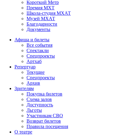
Короткий Метр
Премия МХТ
Школа-студия МХАТ
Музей МХАТ
Благодарности
Документы
Афиша и билеты
Все события
Спектакли
Спецпроекты
Артхаб
Репертуар
Текущие
Спецпроекты
Архив
Зрителям
Покупка билетов
Схема залов
Доступность
Льготы
Участникам СВО
Возврат билетов
Правила посещения
О театре