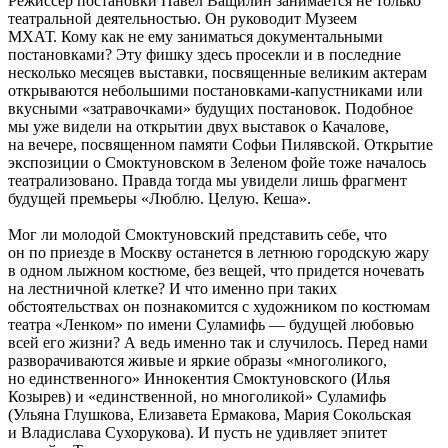
Режиссер постановки Павел Ващилин занимается не только
театральной деятельностью. Он руководит Музеем
МХАТ. Кому как не ему заниматься документальными
постановками? Эту фишку здесь просекли и в последние
несколько месяцев выставки, посвященные великим актерам
открываются небольшими постановками-капустниками или
вкусными «затравочками» будущих постановок. Подобное
мы уже видели на открытии двух выставок о Качалове,
на вечере, посвященном памяти Софьи Пилявской. Открытие
экспозиции о Смоктуновском в Зеленом фойе тоже началось
театрализовано. Правда тогда мы увидели лишь фрагмент
будущей премьеры «Люблю. Целую. Кеша».
Мог ли молодой Смоктуновский представить себе, что
он по приезде в Москву останется в летнюю городскую жару
в одном лыжном костюме, без вещей, что придется ночевать
на лестничной клетке? И что именно при таких
обстоятельствах он познакомится с художником по костюмам
театра «Ленком» по имени Суламифь — будущей любовью
всей его жизни? А ведь именно так и случилось. Перед нами
разворачиваются живые и яркие образы «многоликого,
но единственного» Иннокентия Смоктуновского (Илья
Козырев) и «единственной, но многоликой» Суламифь
(Ульяна Глушкова, Елизавета Ермакова, Мария Сокольская
и Владислава Сухорукова). И пусть не удивляет эпитет