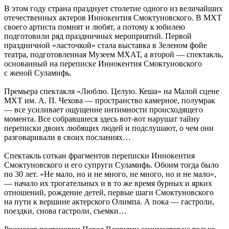
В этом году страна празднует столетие одного из величайших
отечественных актеров Иннокентия Смоктуновского. В МХТ
своего артиста помнят и любят, а потому к юбилею
подготовили ряд праздничных мероприятий. Первой
праздничной «ласточкой» стала выставка в Зеленом фойе
театра, подготовленная Музеем МХАТ, а второй — спектакль,
основанный на переписке Иннокентия Смоктуновского
с женой Суламифь.
Премьера спектакля «Люблю. Целую. Кеша» на Малой сцене
МХТ им. А. П. Чехова — пространство камерное, полумрак
— все усиливает ощущение интимности происходящего
момента. Все собравшиеся здесь вот-вот нарушат тайну
переписки двоих любящих людей и подслушают, о чем они
разговаривали в своих посланиях…
Спектакль соткан фрагментов переписки Иннокентия
Смоктуновского и его супруги Суламифь. Обоим тогда было
по 30 лет. «Не мало, но и не много, не много, но и не мало»,
— начало их трогательных и в то же время бурных и ярких
отношений, рождение детей, первые шаги Смоктуновского
на пути к вершине актерского Олимпа. А пока — гастроли,
поездки, снова гастроли, съемки…