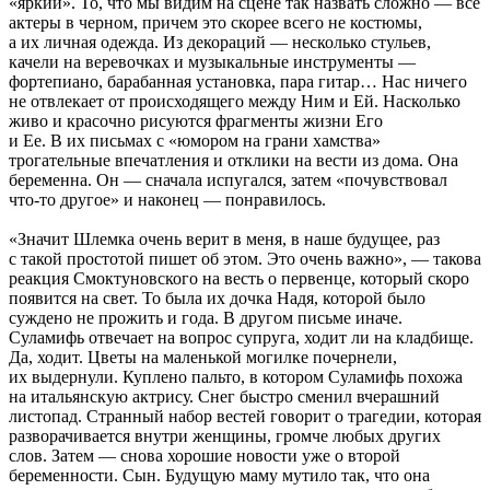
«яркий». То, что мы видим на сцене так назвать сложно — все
актеры в черном, причем это скорее всего не костюмы,
а их личная одежда. Из декораций — несколько стульев,
качели на веревочках и музыкальные инструменты —
фортепиано, барабанная установка, пара гитар… Нас ничего
не отвлекает от происходящего между Ним и Ей. Насколько
живо и красочно рисуются фрагменты жизни Его
и Ее. В их письмах с «юмором на грани хамства»
трогательные впечатления и отклики на вести из дома. Она
беременна. Он — сначала испугался, затем «почувствовал
что-то другое» и наконец — понравилось.
«Значит Шлемка очень верит в меня, в наше будущее, раз
с такой простотой пишет об этом. Это очень важно», — такова
реакция Смоктуновского на весть о первенце, который скоро
появится на свет. То была их дочка Надя, которой было
суждено не прожить и года. В другом письме иначе.
Суламифь отвечает на вопрос супруга, ходит ли на кладбище.
Да, ходит. Цветы на маленькой могилке почернели,
их выдернули. Куплено пальто, в котором Суламифь похожа
на итальянскую актрису. Снег быстро сменил вчерашний
листопад. Странный набор вестей говорит о трагедии, которая
разворачивается внутри женщины, громче любых других
слов. Затем — снова хорошие новости уже о второй
беременности. Сын. Будущую маму мутило так, что она