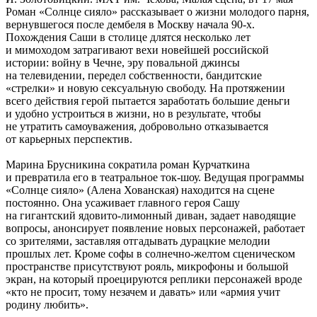
Роман «Солнце сияло» рассказывает о жизни молодого парня,
вернувшегося после дембеля в Москву начала 90-х.
Похождения Саши в столице длятся несколько лет
и мимоходом затрагивают вехи новейшей российской
истории: войну в Чечне, эру повальной джинсы
на телевидении, передел собственности, бандитские
«стрелки» и новую сексуальную свободу. На протяжении
всего действия герой пытается заработать большие деньги
и удобно устроиться в жизни, но в результате, чтобы
не утратить самоуважения, добровольно отказывается
от карьерных перспектив.
Марина Брусникина сократила роман Курчаткина
и превратила его в театральное ток-шоу. Ведущая программы
«Солнце сияло» (Алена Хованская) находится на сцене
постоянно. Она усаживает главного героя Сашу
на гигантский ядовито-лимонный диван, задает наводящие
вопросы, анонсирует появление новых персонажей, работает
со зрителями, заставляя отгадывать дурацкие мелодии
прошлых лет. Кроме софы в солнечно-желтом сценическом
пространстве присутствуют рояль, микрофоны и большой
экран, на который проецируются реплики персонажей вроде
«кто не просит, тому незачем и давать» или «армия учит
родину любить».