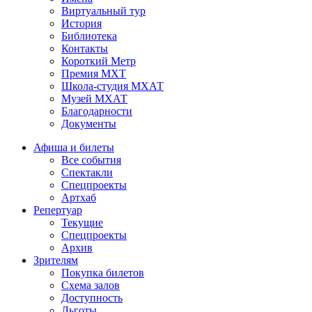
Виртуальный тур
История
Библиотека
Контакты
Короткий Метр
Премия МХТ
Школа-студия МХАТ
Музей МХАТ
Благодарности
Документы
Афиша и билеты
Все события
Спектакли
Спецпроекты
Артхаб
Репертуар
Текущие
Спецпроекты
Архив
Зрителям
Покупка билетов
Схема залов
Доступность
Льготы