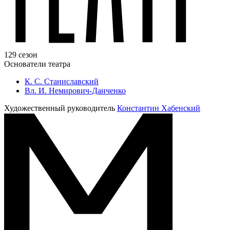
129 сезон
Основатели театра
К. С. Станиславский
Вл. И. Немирович-Данченко
Художественный руководитель
Константин Хабенский