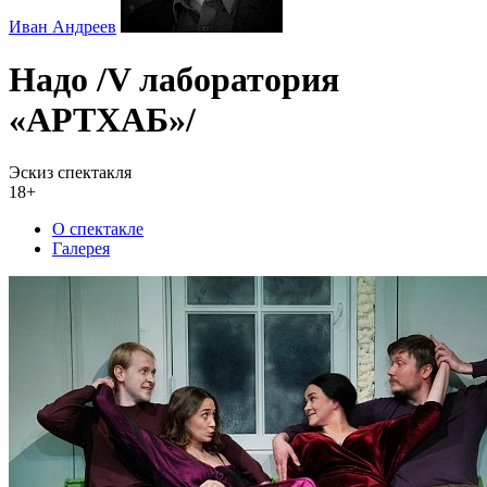
Иван Андреев
Надо /V лаборатория
«АРТХАБ»/
Эскиз спектакля
18+
О спектакле
Галерея