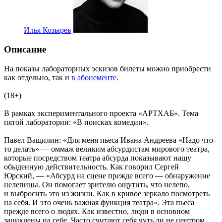
Илья Козырев
Описание
На показы лабораторных эскизов билеты можно приобрести
как отдельно, так и
в абонементе
.
(18+)
В рамках экспериментального проекта «АРТХАБ». Тема
пятой лаборатории: «В поисках комедии».
Павел Ващилин: «Для меня пьеса Ивана Андреева «Надо что-
то делать» — оммаж великим абсурдистам мирового театра,
которые посредством театра абсурда показывают нашу
обыденную действительность. Как говорил Сергей
Юрский, — «Абсурд на сцене прежде всего — обнаружение
нелепицы. Он помогает зрителю ощутить, что нелепо,
и выбросить это из жизни. Как в кривое зеркало посмотреть
на себя. И это очень важная функция театра». Эта пьеса
прежде всего о людях. Как известно, люди в основном
зациклены на себе. Часто считают себя чуть ли не центром