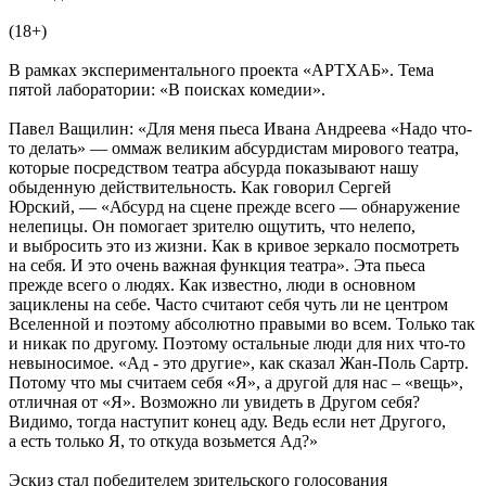
(18+)
В рамках экспериментального проекта «АРТХАБ». Тема
пятой лаборатории: «В поисках комедии».
Павел Ващилин: «Для меня пьеса Ивана Андреева «Надо что-
то делать» — оммаж великим абсурдистам мирового театра,
которые посредством театра абсурда показывают нашу
обыденную действительность. Как говорил Сергей
Юрский, — «Абсурд на сцене прежде всего — обнаружение
нелепицы. Он помогает зрителю ощутить, что нелепо,
и выбросить это из жизни. Как в кривое зеркало посмотреть
на себя. И это очень важная функция театра». Эта пьеса
прежде всего о людях. Как известно, люди в основном
зациклены на себе. Часто считают себя чуть ли не центром
Вселенной и поэтому абсолютно правыми во всем. Только так
и никак по другому. Поэтому остальные люди для них что-то
невыносимое. «Ад - это другие», как сказал Жан-Поль Сартр.
Потому что мы считаем себя «Я», а другой для нас – «вещь»,
отличная от «Я». Возможно ли увидеть в Другом себя?
Видимо, тогда наступит конец аду. Ведь если нет Другого,
а есть только Я, то откуда возьмется Ад?»
Эскиз стал победителем зрительского голосования