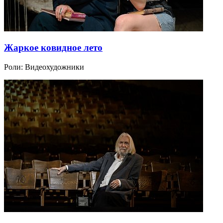
Жаркое ковидное лето
Роли:
Видеохудожники