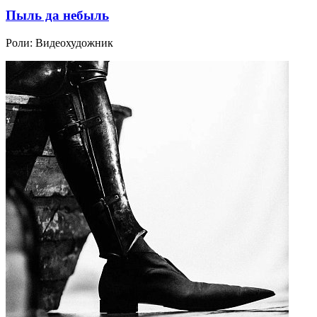
Пыль да небыль
Роли:
Видеохудожник