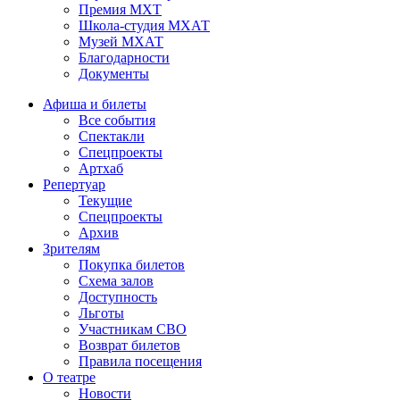
Премия МХТ
Школа-студия МХАТ
Музей МХАТ
Благодарности
Документы
Афиша и билеты
Все события
Спектакли
Спецпроекты
Артхаб
Репертуар
Текущие
Спецпроекты
Архив
Зрителям
Покупка билетов
Схема залов
Доступность
Льготы
Участникам СВО
Возврат билетов
Правила посещения
О театре
Новости