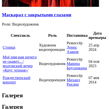
Маскарад с закрытыми глазами
Роли:
Видеохудожник
Дата
Спектакль
Роль
Постановка
премьеры
Режиссёр
Художник
25 апр
Стоики
Денис
видеопроекции
2024
Азаров
Моё имя вам ничего
Режиссёр
не скажет... /
04 ноя
Видеохудожник
Марина
мхатовский вечер
2023
Брусникина
«Круг чтения»/
Режиссёр
Рождественский
07 янв
Видеопроекция
Михаил
концерт
2014
Рахлин
Галерея
Галерея