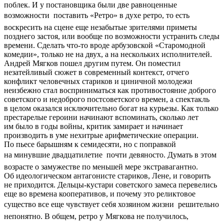
поблек. И у постановщика были две равноценные
возможности  поставить «Ретро» в духе ретро, то есть
воскресить на сцене еще незабытые зрителями приметы
позднего застоя, или вообще по возможности устранить следы
времени. Сделать что-то вроде арбузовской «Старомодной
комедии», только не на двух, а на нескольких исполнителей.
Андрей Мягков пошел другим путем. Он поместил
незатейливый сюжет в современный контекст, отчего
конфликт человечных стариков и циничной молодежи
неизбежно стал восприниматься как противостояние доброго
советского и недоброго постсоветского времен, а спектакль
в целом оказался исключительно богат на курьезы. Как только
престарелые героини начинают вспоминать, сколько лет
им было в годы войны, критик замирает и начинает
производить в уме нехитрые арифметические операции.
По пьесе барышням к семидесяти, но с поправкой
на минувшие двадцатилетие  почти девяносто. Думать в этом
возрасте о замужестве по меньшей мере экстравагантно.
Об идеологическом антагонисте стариков, Лене, и говорить
не приходится. Дельцы-кустари советского замеса перевелись
еще во времена кооперативов, и почему это реликтовое
существо все еще чувствует себя хозяином жизни  решительно
непонятно. В общем, ретро у Мягкова не получилось,