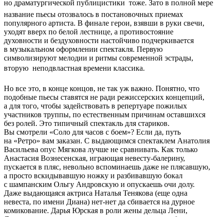
но драматургической публицистики  тоже. Зато в полной мере
название пьесы отозвалось в постановочных приемах
популярного артиста. В финале герои, взявши в руки свечи,
уходят вверх по белой лестнице, а противостояние
духовности и бездуховности настойчиво подчеркивается
в музыкальном оформлении спектакля. Первую
символизируют мелодии и ритмы современной эстрады,
вторую  неподвластная времени классика.
Но все это, в конце концов, не так уж важно. Понятно, что
подобные пьесы ставятся не ради режиссерских концепций,
а для того, чтобы задействовать в репертуаре пожилых
участников труппы, по естественным причинам оставшихся
без ролей. Это типичный спектакль для стариков.
Вы смотрели «Соло для часов с боем»? Если да, путь
на «Ретро» вам заказан. С выдающимся спектаклем Анатолия
Васильева опус Мягкова лучше не сравнивать. Как только
Анастасия Вознесенская, играющая невесту-балерину,
пускается в пляс, невольно вспоминаешь даже не плясавшую,
а просто вскидывавшую ножку и разбивавшую бокал
с шампанским Ольгу Андровскую и опускаешь очи долу.
Даже выдающаяся актриса Наталья Тенякова (еще одна
невеста, по имени Диана) нет-нет да сбивается на дурное
комикование. Дарья Юрская в роли жены дельца Лени,