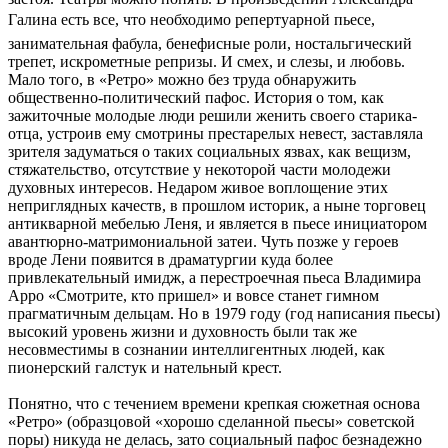
Галина есть все, что необходимо репертуарной пьесе, 
занимательная фабула, бенефисные роли, ностальгический
трепет, искрометные репризы. И смех, и слезы, и любовь.
Мало того, в «Ретро» можно без труда обнаружить
общественно-политический пафос. История о том, как
зажиточные молодые люди решили женить своего старика-
отца, устроив ему смотрины престарелых невест, заставляла
зрителя задуматься о таких социальных язвах, как вещизм,
стяжательство, отсутствие у некоторой части молодежи
духовных интересов. Недаром живое воплощение этих
неприглядных качеств, в прошлом историк, а ныне торговец
антикварной мебелью Леня, и является в пьесе инициатором
авантюрно-матримониальной затеи. Чуть позже у героев
вроде Лени появится в драматургии куда более
привлекательный имидж, а перестроечная пьеса Владимира
Арро «Смотрите, кто пришел» и вовсе станет гимном
прагматичным дельцам. Но в 1979 году (год написания пьесы)
высокий уровень жизни и духовность были так же
несовместимы в сознании интеллигентных людей, как
пионерский галстук и нательный крест.
Понятно, что с течением времени крепкая сюжетная основа
«Ретро» (образцовой «хорошо сделанной пьесы» советской
поры) никуда не делась, зато социальный пафос безнадежно