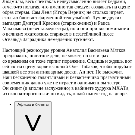
Людмилы, весь спектакль недвусмысленно виляет бедрами,
отчего-то полагая, что именно так следует создавать на сцене
образ стервы. Сам Леня (Игорь Верник) не столько играет,
сколько блистает фирменной телеулыбкой. Лучше других
выглядят Дмитрий Краснов (старих-жених) и Раиса
Максимова (невеста-медсестра), но и они при воспоминании
о великих мхатовских стариках в незатейливой пьесе
Освальда Заградника немедленно тускнеют.
Настоящей режиссуры уровня Анатолия Васильева Мягков
предложить, понятное дело, не может, но и в играх
со временем он тоже терпит поражение. Сидишь и ждешь, вот
сейчас на сцену ворвется юный Олег Табаков, чтобы порубать
шашкой все эти антикварные доски. Ан нет. Не выскочит.
Наш бесконечно талантливый и беззастенчиво прагматичный
современник давно уже не играет в одноименном театре.
Он сидит (и вполне заслуженно) в кабинете худрука МХАТа,
из окон которого отлично видать, какой нынче год на дворе.
Афиша и билеты