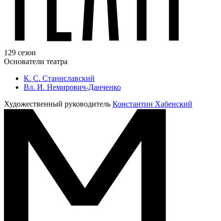
129 сезон
Основатели театра
К. С. Станиславский
Вл. И. Немирович-Данченко
Художественный руководитель
Константин Хабенский