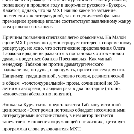
попавшему в прошлом году в шорт-лист русского «Букера».
Кажется, однако, что на МХТ нашло какое-то затмение:
по степени как литературной, так и сценической фальши
премьерное зрелище вполне соответствует заявленному жанру
«театрального ток-шоу».
Причины появления спектакля легко объяснимы. На Малой
сцене МХТ регулярно демонстрирует интерес к современному
репертуару, но ясно, что эстетические представления Олега
Табакова вряд ли выражаются в постановках хитов «новой
драмы» вроде пьес братьев Пресняковых. Как умный
менеджер, Табаков не против драматургического
радикализма, но душа, надо думать, просит совсем другого.
Например, традиционной, условно говоря, реалистической 
в общем, «толстожурнальной» прозы, сочиненной не 30-
летними авторами, а людьми раза в два постарше (что по-
человечески абсолютно понятно).
Эпохалка Курчаткина представляется Табакову истинной
ценностью: «Этот роман не только обладает несомненными
литературными достоинствами, в нем автор пытается
запечатлеть мгновения окружающей нас жизни»,  цитирует
программка слова руководителя МХТ.