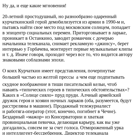
Ну да, и еще какие мгновения!
20-летний простодушный, но разнообразно одаренный
курчаткинский герой демобилизуется из армии в 1990-м и,
пытаясь найти свое место под московским солнцем, попадает
в эпицентр социальных перемен. Приторговывает в ларьке,
проникает в Останкино, заводит романчик с дочерью
начальника телеканала, снимает рекламную «джинсу», берет
интервью у Горбачева, монтирует первые музыкальные клипы
и т. д. Иначе говоря, проходит через все то, что видится автору
знаковыми соблазнами эпохи.
О коих Курчаткин имеет представления, почерпнутые
большей частью из желтой прессы  а чем еще подпитывать
скудное воображение в тиши писательской кельи, чтоб
наваять «типических героев в типических обстоятельствах»?
Каких в «Солнце сияло» пруд пруди. Алчный армейский
дружок героя и хозяин ночных ларьков (оба, разумеется, будут
расстреляны в машине). Продажный тележурналист
и работяга-оператор (этот, конечно, погибнет в Чечне).
Бездарный «мажор» из Консерватории и хваткая
провинциальная певичка, делающая карьеру, как вы уже
догадались, совсем не за счет голоса. Отмороженный урка
и интеллигент-бессребреник. Директор телеканала