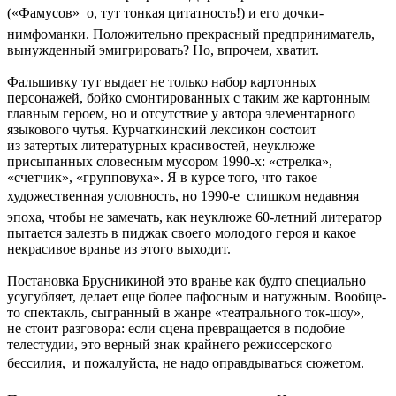
(«Фамусов»  о, тут тонкая цитатность!) и его дочки-
нимфоманки. Положительно прекрасный предприниматель,
вынужденный эмигрировать? Но, впрочем, хватит.
Фальшивку тут выдает не только набор картонных
персонажей, бойко смонтированных с таким же картонным
главным героем, но и отсутствие у автора элементарного
языкового чутья. Курчаткинский лексикон состоит
из затертых литературных красивостей, неуклюже
присыпанных словесным мусором 1990-х: «стрелка»,
«счетчик», «групповуха». Я в курсе того, что такое
художественная условность, но 1990-е  слишком недавняя
эпоха, чтобы не замечать, как неуклюже 60-летний литератор
пытается залезть в пиджак своего молодого героя и какое
некрасивое вранье из этого выходит.
Постановка Брусникиной это вранье как будто специально
усугубляет, делает еще более пафосным и натужным. Вообще-
то спектакль, сыгранный в жанре «театрального ток-шоу»,
не стоит разговора: если сцена превращается в подобие
телестудии, это верный знак крайнего режиссерского
бессилия,  и пожалуйста, не надо оправдываться сюжетом.