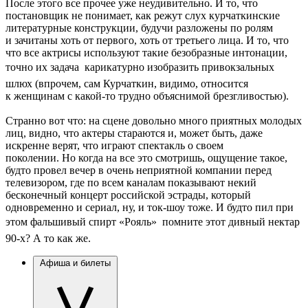
После этого все прочее уже неудивительно. И то, что
постановщик не понимает, как режут слух курчаткинские
литературные конструкции, будучи разложены по ролям
и зачитаны хоть от первого, хоть от третьего лица. И то, что
что все актрисы используют такие безобразные интонации,
точно их задача  карикатурно изобразить привокзальных
шлюх (впрочем, сам Курчаткин, видимо, относится
к женщинам с какой-то трудно объяснимой брезгливостью).
Странно вот что: на сцене довольно много приятных молодых
лиц, видно, что актеры стараются и, может быть, даже
искренне верят, что играют спектакль о своем
поколении. Но когда на все это смотришь, ощущение такое,
будто провел вечер в очень неприятной компании перед
телевизором, где по всем каналам показывают некий
бесконечный концерт российской эстрады, который
одновременно и сериал, ну, и ток-шоу тоже. И будто пил при
этом фальшивый спирт «Рояль»  помните этот дивный нектар
90-х? А то как же.
Афиша и билеты