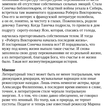
заменяли ей отсутствие собственных сильных эмоций. Стала
Сонечка библиотекарем, от бедствий войны уехала в Сибирь,
встретила там знаменитого художника Роберта Викторовича.
Она его за интерес к французской литературе полюбила,
а он ее, понятно, за чистоту в глазах. Поженились, родили
девочку Танечку. Когда Танечка подросла, то привела в дом
подругу  сироту-польку Ясю, которая, спасаясь от голода,
научилась приторговывать собственным телом. И тогда
у «Роберта Викторовича началась последняя жизнь».
И постаревшая Сонечка поняла все? И порадовалась, что
мужу под конец жизни выпало такое счастье. И снова
заполнила свою душу переживаниями не из реальной жизни,
а из литературной, благодаря Бога, что счастье в ее жизни
было. Такая вот жизнеутверждающая история.
Мнение
Литературный текст может быть не менее театральным, чем
движущаяся декорация, музыкальные вариации или иные
режиссерские находки. Лишь очень немногие актеры, вроде
Александра Филиппенко, в последнее время именно в слове,
точнее, в литературном стиле черпали театральную
энергию. А о том, что слово давно обесценено, не говорил
разве что ленивый. Но театр, как и природа, не терпит
пустоты. Педагог и теперь уже известный режиссер Марина