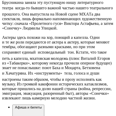
Брусникина заняла эту пустующую нишу литературного
театра  когда-то бывшего важной частью нашего театрального
прошлого. Она выпустила на Новой сцене МХАТа два
спектакля, лишь формально напоминающих художественную
читку: сначала «Пролетного гуся» Виктора Астафьева, а затем
«Сонечку» Людмилы Улицкой.
Актеры здесь похожи на хор, поющий а капелла. Одни
и те же роли передаются от актера к актеру, которые меняют
тембры, обогащают разными красками, но при этом
сохраняют единый  исповедальный  тон. Кстати, что такое
петь а капелла, мхатовская молодежь (плюс Виталий Егоров
из «Табакерки», которому некогда прочили оперное будущее)
знает не понаслышке: поют Баха и Моцарта, Бетховена
и Хачатуряна. Их «инструменты»  тела, голоса и души 
настроены таким образом, чтобы и прозу исполнять как
музыку. Из громкой какофонии исторических катаклизмов,
которые пришлись на долю нашей страны (война, репрессии,
эмиграция, эвакуация, разоренный быт), авторы «Сонечки»
извлекают лишь камерную мелодию частной жизни.
Афиша и билеты