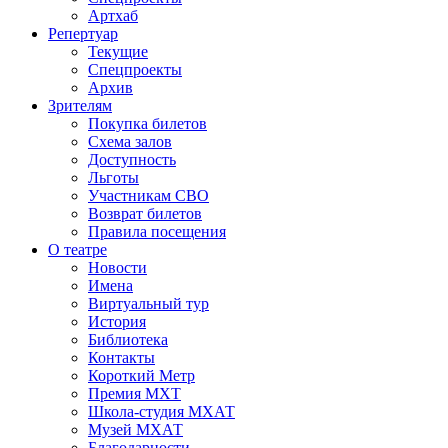
Артхаб
Репертуар
Текущие
Спецпроекты
Архив
Зрителям
Покупка билетов
Схема залов
Доступность
Льготы
Участникам СВО
Возврат билетов
Правила посещения
О театре
Новости
Имена
Виртуальный тур
История
Библиотека
Контакты
Короткий Метр
Премия МХТ
Школа-студия МХАТ
Музей МХАТ
Благодарности