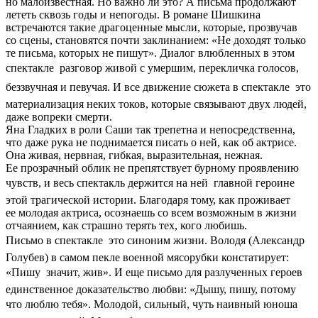
но малоизвестная. Но важно ли это? А письма продолжают
лететь сквозь годы и непогоды. В романе Шишкина
встречаются такие драгоценные мысли, которые, прозвучав
со сцены, становятся почти заклинанием: «Не доходят только
те письма, которых не пишут». Диалог влюбленных в этом
спектакле  разговор живой с умершим, перекличка голосов,
беззвучная и певучая. И все движение сюжета в спектакле  это
материализация неких токов, которые связывают двух людей,
даже вопреки смерти.
Яна Гладких в роли Саши так трепетна и непосредственна,
что даже рука не поднимается писать о ней, как об актрисе.
Она живая, нервная, гибкая, выразительная, нежная.
Ее прозрачный облик не препятствует бурному проявлению
чувств, и весь спектакль держится на ней  главной героине
этой трагической истории. Благодаря тому, как проживает
ее молодая актриса, осознаешь со всем возможным в жизни
отчаянием, как страшно терять тех, кого любишь.
Письмо в спектакле  это синоним жизни. Володя (Александр
Голубев) в самом пекле военной мясорубки констатирует:
«Пишу  значит, жив». И еще письмо для разлученных героев 
единственное доказательство любви: «Дышу, пишу, потому
что люблю тебя». Молодой, сильный, чуть наивный юноша 