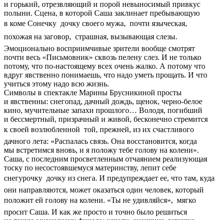
и горький, отрезвляющий и порой невыносимый привкус
полыни. Сцена, в которой Саша заклинает пребывающую
в коме Сонечку  дочку своего мужа,  почти языческая,
похожая на заговор,  страшная, вызывающая слезы.
Эмоционально восприимчивые зрители вообще смотрят
почти весь «Письмовник» сквозь пелену слез. И не только
потому, что по-настоящему всех очень жалко. А потому что
вдруг явственно понимаешь, что надо уметь прощать. И что
учиться этому надо всю жизнь.
Символы в спектакле Марины Брусникиной просты
и явственны: снегопад, дачный дождь, щенок, черно-белое
кино, мучительные запахи прошлого… Володя, погибший
и бессмертный, призрачный и живой, бесконечно стремится
к своей возлюбленной  той, прежней, из их счастливого
дачного лета: «Распалась связь. Она восстановится, когда
мы встретимся вновь, и я положу тебе голову на колени».
Саша, с последним просветленным отчаянием реализующая
тоску по несостоявшемуся материнству, лепит себе
снегурочку  дочку из снега. И предупреждает ее, что там, куда
они направляются, может оказаться один человек, который
положит ей голову на колени. «Ты не удивляйся»,  мягко
просит Саша. И как же просто и точно было решиться