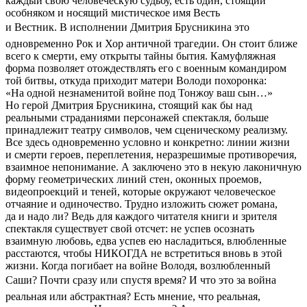
каждый свою человеческую судьбу, есть один, стоящий
особняком и носящий мистическое имя Весть
и Вестник. В исполнении Дмитрия Брусникина это 
одновременно Рок и Хор античной трагедии. Он стоит ближе
всего к смерти, ему открыты тайны бытия. Камуфляжная
форма позволяет отождествлять его с военным командиром
той битвы, откуда приходит матери Володи похоронка:
«На одной незнаменитой войне под Тонжоу ваш сын…»
Но герой Дмитрия Брусникина, стоящий как бы над
реальными страданиями персонажей спектакля, больше
принадлежит театру символов, чем сценическому реализму.
Все здесь одновременно условно и конкретно: линии жизни
и смерти героев, переплетения, неразрешимые противоречия,
взаимное непонимание. А заключено это в некую лаконичную
форму геометрических линий стен, оконных проемов,
видеопроекций и теней, которые окружают человеческое
отчаяние и одиночество. Трудно изложить сюжет романа,
да и надо ли? Ведь для каждого читателя книги и зрителя
спектакля существует свой отсчет: не успев осознать
взаимную любовь, едва успев ею насладиться, влюбленные
расстаются, чтобы НИКОГДА не встретиться вновь в этой
жизни. Когда погибает на войне Володя, возлюбленный
Саши? Почти сразу или спустя время? И что это за война 
реальная или абстрактная? Есть мнение, что реальная,