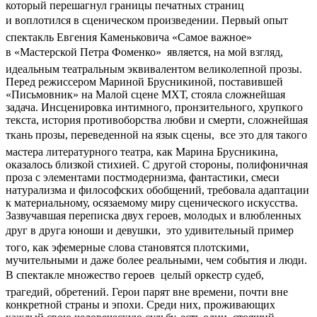
который перешагнул границы печатных страниц
и воплотился в сценическом произведении. Первый опыт 
спектакль Евгения Каменьковича «Самое важное»
в «Мастерской Петра Фоменко»  является, на мой взгляд,
идеальным театральным эквивалентом великолепной прозы.
Перед режиссером Мариной Брусникиной, поставившей
«Письмовник» на Малой сцене МХТ, стояла сложнейшая
задача. Инсценировка интимного, пронзительного, хрупкого
текста, история противоборства любви и смерти, сложнейшая
ткань прозы, переведенной на язык сцены,  все это для такого
мастера литературного театра, как Марина Брусникина,
оказалось близкой стихией. С другой стороны, полифоничная
проза с элементами постмодернизма, фантастики, смеси
натурализма и философских обобщений, требовала адаптации
к материальному, осязаемому миру сценического искусства.
Зазвучавшая переписка двух героев, молодых и влюбленных
друг в друга юноши и девушки,  это удивительный пример
того, как эфемерные слова становятся плотскими,
мучительными и даже более реальными, чем события и люди.
В спектакле множество героев  целый оркестр судеб,
трагедий, обретений. Герои парят вне времени, почти вне
конкретной страны и эпохи. Среди них, проживающих