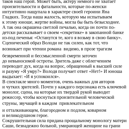
таков наш герой. Может быть, актеру немного не хватает
пронзительности и фатальности, которые по-женски
интуитивно нащупала в характере своей героини Яна
Гладких. Тогда наша жалость, которую мы испытываем
к этому юноше, жертве войны, могла бы быть безысходнее.
А так она окрашена светлой печалью, когда он почти по-
детски рассказывает о своем «секретике» в закопанной банке
из-под печенья: «Останутся те, кого я возьму в свою банку».
Сценический образ Володи не так силен, как тот, что
возникает при чтении романа  видимо, в прозе трагизм
безвременной и бессмысленной смерти заточен
до невыносимой остроты. Зритель даже с облегчением
переводит дух, когда на вопрос, обращенный к высшей силе
и разуму «Я умру?» Володя получает ответ «Нет!» И юноша
выдыхает: «И я успокоился».
В спектакле много моментов, очень важных для авторов
и чутких зрителей. Почти у каждого персонажа есть ключевой
монолог, сцена, на которые их твердой рукой выводит
режиссер, чтобы коснуться пронзительной человеческой
струны, звучащей в каждом  привлекательном
и отталкивающем, благородном и подлом, коварном
и великодушном герое.
Сокрушительная сила придана прощальному монологу матери
Саши, безнадежно больной, умирающей женщине на грани