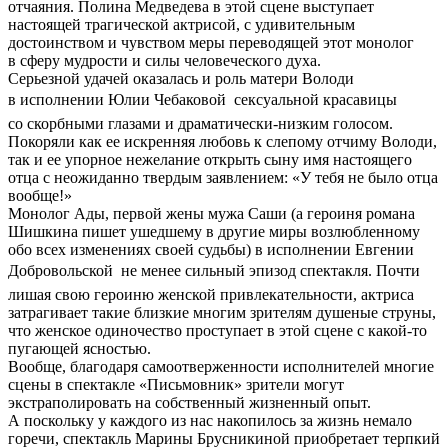
отчаяния. Полина Медведева в этой сцене выступает
настоящей трагической актрисой, с удивительным
достоинством и чувством меры переводящей этот монолог
в сферу мудрости и силы человеческого духа.
Серьезной удачей оказалась и роль матери Володи
в исполнении Юлии Чебаковой  сексуальной красавицы
со скорбными глазами и драматически-низким голосом.
Покоряли как ее искренняя любовь к слепому отчиму Володи,
так и ее упорное нежелание открыть сыну имя настоящего
отца с неожиданно твердым заявлением: «У тебя не было отца
вообще!»
Монолог Ады, первой жены мужа Саши (а героиня романа
Шишкина пишет ушедшему в другие миры возлюбленному
обо всех изменениях своей судьбы) в исполнении Евгении
Добровольской  не менее сильный эпизод спектакля. Почти
лишая свою героиню женской привлекательности, актриса
затрагивает такие близкие многим зрителям душеные струны,
что женское одиночество проступает в этой сцене с какой-то
пугающей ясностью.
Вообще, благодаря самоотверженности исполнителей многие
сцены в спектакле «Письмовник» зрители могут
экстраполировать на собственный жизненный опыт.
А поскольку у каждого из нас накопилось за жизнь немало
горечи, спектакль Марины Брусникиной приобретает терпкий