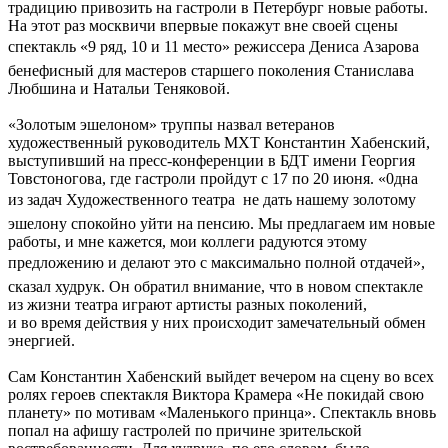
традицию привозить на гастроли в Петербург новые работы.
На этот раз москвичи впервые покажут вне своей сцены
спектакль «9 ряд, 10 и 11 место» режиссера Дениса Азарова 
бенефисный для мастеров старшего поколения Станислава
Любшина и Натальи Теняковой.
«Золотым эшелоном» труппы назвал ветеранов
художественный руководитель МХТ Константин Хабенский,
выступивший на пресс-конференции в БДТ имени Георгия
Товстоногова, где гастроли пройдут с 17 по 20 июня. «0дна
из задач Художественного театра  не дать нашему золотому
эшелону спокойно уйти на пенсию. Мы предлагаем им новые
работы, и мне кажется, мои коллеги радуются этому
предложению и делают это с максимально полной отдачей», 
сказал худрук. Он обратил внимание, что в новом спектакле
из жизни театра играют артисты разных поколений,
и во время действия у них происходит замечательный обмен
энергией.
Сам Константин Хабенский выйдет вечером на сцену во всех
ролях героев спектакля Виктора Крамера «Не покидай свою
планету» по мотивам «Маленького принца». Спектакль вновь
попал на афишу гастролей по причине зрительской