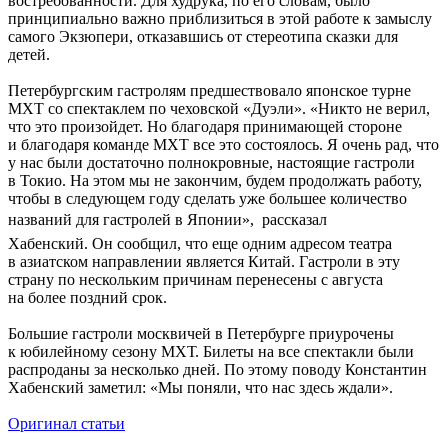
востребованности. Для худрука, по его словам, было
принципиально важно приблизиться в этой работе к замыслу
самого Экзюпери, отказавшись от стереотипа сказки для
детей.
Петербургским гастролям предшествовало японское турне
МХТ со спектаклем по чеховской «Дуэли». «Никто не верил,
что это произойдет. Но благодаря принимающей стороне
и благодаря команде МХТ все это состоялось. Я очень рад, что
у нас были достаточно полнокровные, настоящие гастроли
в Токио. На этом мы не закончим, будем продолжать работу,
чтобы в следующем году сделать уже большее количество
названий для гастролей в Японии»,  рассказал
Хабенский. Он сообщил, что еще одним адресом театра
в азиатском направлении является Китай. Гастроли в эту
страну по нескольким причинам перенесены с августа
на более поздний срок.
Большие гастроли москвичей в Петербурге приурочены
к юбилейному сезону МХТ. Билеты на все спектакли были
распроданы за несколько дней. По этому поводу Константин
Хабенский заметил: «Мы поняли, что нас здесь ждали».
Оригинал статьи