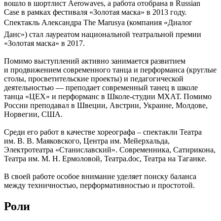
вошло в шортлист Aerowaves, а работа отобрана в Russian
Case в рамках фестиваля «Золотая маска» в 2013 году.
Спектакль Александра The Marusya (компания «Диалог
Данс») стал лауреатом национальной театральной премии
«Золотая маска» в 2017.
Помимо выступлений активно занимается развитием
и продвижением современного танца и перформанса (круглые
столы, просветительские проекты) и педагогической
деятельностью — преподает современный танец в школе
танца «ЦЕХ» и перформанс в Школе-студии МХАТ. Помимо
России преподавал в Швеции, Австрии, Украине, Молдове,
Норвегии, США.
Среди его работ в качестве хореографа – спектакли Театра
им. В. В. Маяковского, Центра им. Мейерхальда,
Электротеатра «Станиславский». Современника, Сатирикона,
Театра им. М. Н. Ермоловой, Театра.doc, Театра на Таганке.
В своей работе особое внимание уделяет поиску баланса
между техничностью, перформативностью и простотой.
Роли