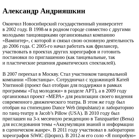
Александр Андрияшкин
Окончил Новосибирский государственный университет
в 2002 году. В 1998-м в родном городе совместно с другими
молодыми танцовщиками организовывал компанию
«Вампитер», с которой и связал свою основную деятельность
до 2006 года. С 2005-го начал работать как фрилансер,
участвовать в проектах других хореографов и готовить
постановки по приглашению (как танцевальные, так
и пластические решения драматических спектаклей).
В 2007 переехал в Москву. Стал участником танцевальной
компании «Повстанцы». Сотрудничал с художницей Катей
Улитиной (проект был отобран для поддержки в рамках
программы «Год молодежи» в разделе АРТ), а в 2009 году
организовал проект «МЕРА» для реализации своего видения
современного движенческого театра. В этом же году был
отобран на стипендию Dance Web (impulstanz) и лабораторию
по танц-театру в Jacob’s Pillow (USA). В 2010 году был
приглашен на 3-х месячную резиденцию в Tanzquartier (Вена)
для исследования темы «Аккумуляция знаний и информации
в сценическом жанре». В 2011 году участвовал в лаборатории
хореографов SiWiС (Цюрих). В 2012-м его соло «Я попробую»