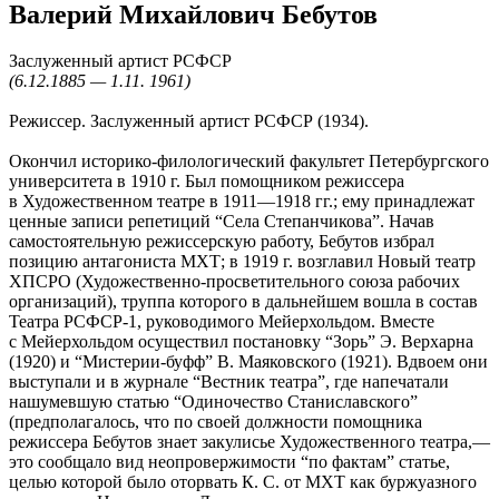
Валерий Михайлович Бебутов
Заслуженный артист РСФСР
(6.12.1885 — 1.11. 1961)
Режиссер. Заслуженный артист РСФСР (1934).
Окончил историко-филологический факультет Петербургского
университета в 1910 г. Был помощником режиссера
в Художественном театре в 1911—1918 гг.; ему принадлежат
ценные записи репетиций “Села Степанчикова”. Начав
самостоятельную режиссерскую работу, Бебутов избрал
позицию антагониста МХТ; в 1919 г. возглавил Новый театр
ХПСРО (Художественно-просветительного союза рабочих
организаций), труппа которого в дальнейшем вошла в состав
Театра РСФСР‑1, руководимого Мейерхольдом. Вместе
с Мейерхольдом осуществил постановку “Зорь” Э. Верхарна
(1920) и “Мистерии-буфф” В. Маяковского (1921). Вдвоем они
выступали и в журнале “Вестник театра”, где напечатали
нашумевшую статью “Одиночество Станиславского”
(предполагалось, что по своей должности помощника
режиссера Бебутов знает закулисье Художественного театра,—
это сообщало вид неопровержимости “по фактам” статье,
целью которой было оторвать К. С. от МХТ как буржуазного