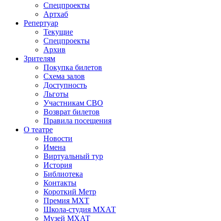
Спецпроекты
Артхаб
Репертуар
Текущие
Спецпроекты
Архив
Зрителям
Покупка билетов
Схема залов
Доступность
Льготы
Участникам СВО
Возврат билетов
Правила посещения
О театре
Новости
Имена
Виртуальный тур
История
Библиотека
Контакты
Короткий Метр
Премия МХТ
Школа-студия МХАТ
Музей МХАТ