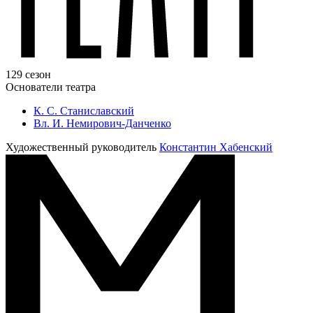
129 сезон
Основатели театра
К. С. Станиславский
Вл. И. Немирович-Данченко
Художественный руководитель
Константин Хабенский