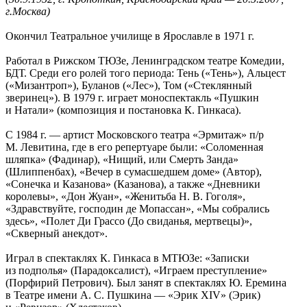
г.Москва)
Окончил Театральное училище в Ярославле в 1971 г.
Работал в Рижском ТЮЗе, Ленинградском театре Комедии,
БДТ. Среди его ролей того периода: Тень («Тень»), Альцест
(«Мизантроп»), Буланов («Лес»), Том («Стеклянный
зверинец»). В 1979 г. играет моноспектакль «Пушкин
и Натали» (композиция и постановка К. Гинкаса).
С 1984 г. — артист Московского театра «Эрмитаж» п/р
М. Левитина, где в его репертуаре были: «Соломенная
шляпка» (Фадинар), «Нищий, или Смерть Занда»
(Шлиппенбах), «Вечер в сумасшедшем доме» (Автор),
«Сонечка и Казанова» (Казанова), а также «Дневники
королевы», «Дон Жуан», «Женитьба Н. В. Гоголя»,
«Здравствуйте, господин де Мопассан», «Мы собрались
здесь», «Полет Ди Грассо (До свиданья, мертвецы)»,
«Скверный анекдот».
Играл в спектаклях К. Гинкаса в МТЮЗе: «Записки
из подполья» (Парадоксалист), «Играем преступление»
(Порфирий Петрович). Был занят в спектаклях Ю. Еремина
в Театре имени А. С. Пушкина — «Эрик XIV» (Эрик)