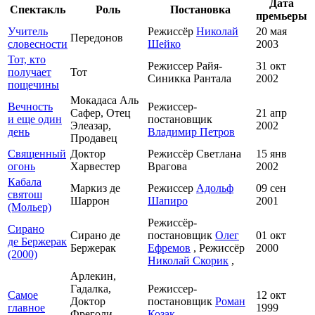
Дата
Спектакль
Роль
Постановка
премьеры
Учитель
Режиссёр
Николай
20 мая
Передонов
словесности
Шейко
2003
Тот, кто
Режиссер Райя-
31 окт
получает
Тот
Синикка Рантала
2002
пощечины
Мокадаса Аль
Вечность
Режиссер-
Сафер, Отец
21 апр
и еще один
постановщик
Элеазар,
2002
день
Владимир Петров
Продавец
Священный
Доктор
Режиссёр Светлана
15 янв
огонь
Харвестер
Врагова
2002
Кабала
Маркиз де
Режиссер
Адольф
09 сен
святош
Шаррон
Шапиро
2001
(Мольер)
Режиссёр-
Сирано
Сирано де
постановщик
Олег
01 окт
де Бержерак
Бержерак
Ефремов
, Режиссёр
2000
(2000)
Николай Скорик
,
Арлекин,
Гадалка,
Режиссер-
Самое
12 окт
Доктор
постановщик
Роман
главное
1999
Фреголи,
Козак