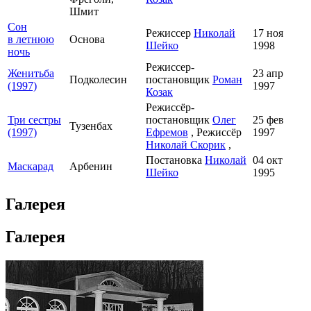
Шмит
Сон
Режиссер
Николай
17 ноя
в летнюю
Основа
Шейко
1998
ночь
Режиссер-
Женитьба
23 апр
Подколесин
постановщик
Роман
(1997)
1997
Козак
Режиссёр-
Три сестры
постановщик
Олег
25 фев
Тузенбах
(1997)
Ефремов
, Режиссёр
1997
Николай Скорик
,
Постановка
Николай
04 окт
Маскарад
Арбенин
Шейко
1995
Галерея
Галерея