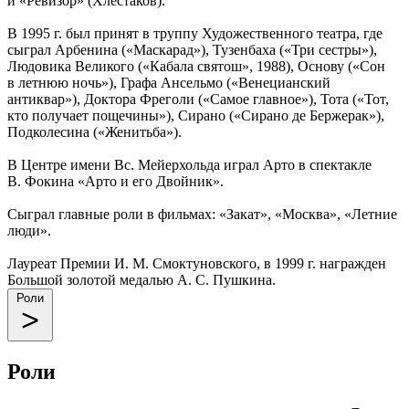
и «Ревизор» (Хлестаков).
В 1995 г. был принят в труппу Художественного театра, где
сыграл Арбенина («Маскарад»), Тузенбаха («Три сестры»),
Людовика Великого («Кабала святош», 1988), Основу («Сон
в летнюю ночь»), Графа Ансельмо («Венецианский
антиквар»), Доктора Фреголи («Самое главное»), Тота («Тот,
кто получает пощечины»), Сирано («Сирано де Бержерак»),
Подколесина («Женитьба»).
В Центре имени Вс. Мейерхольда играл Арто в спектакле
В. Фокина «Арто и его Двойник».
Сыграл главные роли в фильмах: «Закат», «Москва», «Летние
люди».
Лауреат Премии И. М. Смоктуновского, в 1999 г. награжден
Большой золотой медалью А. С. Пушкина.
Роли
Роли