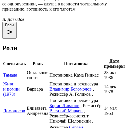
ее однокурсники, — клятва в верности театральному
призванию, готовность к его тяготам.
В. Давыдов
Роли
Роли
Дата
Спектакль
Роль
Постановка
премьеры
Остальные
28 окт
Тамада
Постановка Кама Гинкас
гости
1986
Живи
Постановка и режиссура
14 дек
и помни
Варвара
Владимир Богомолов
,
1978
(1978)
Режиссёр А. Голиков ,
Постановка и режиссура
Борис Ливанов
, Режиссёр
Елизавета
14 мая
Ломоносов
Василий Марков
,
Андреевна
1953
Режиссёр-ассистент
Николай Шелонский ,
Режиссёр
Сергей