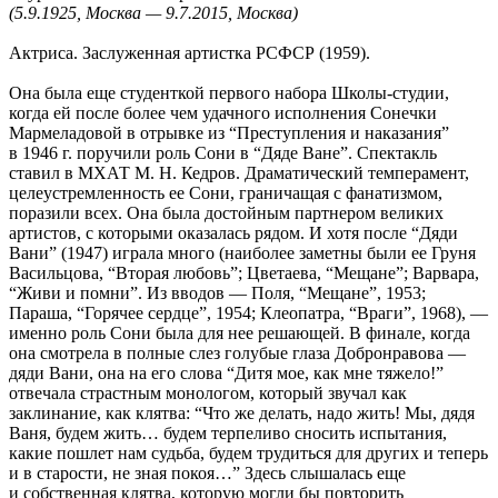
(5.9.1925, Москва — 9.7.2015, Москва)
Актриса. Заслуженная артистка РСФСР (1959).
Она была еще студенткой первого набора Школы-студии,
когда ей после более чем удачного исполнения Сонечки
Мармеладовой в отрывке из “Преступления и наказания”
в 1946 г. поручили роль Сони в “Дяде Ване”. Спектакль
ставил в МХАТ М. Н. Кедров. Драматический темперамент,
целеустремленность ее Сони, граничащая с фанатизмом,
поразили всех. Она была достойным партнером великих
артистов, с которыми оказалась рядом. И хотя после “Дяди
Вани” (1947) играла много (наиболее заметны были ее Груня
Васильцова, “Вторая любовь”; Цветаева, “Мещане”; Варвара,
“Живи и помни”. Из вводов — Поля, “Мещане”, 1953;
Параша, “Горячее сердце”, 1954; Клеопатра, “Враги”, 1968), —
именно роль Сони была для нее решающей. В финале, когда
она смотрела в полные слез голубые глаза Добронравова —
дяди Вани, она на его слова “Дитя мое, как мне тяжело!”
отвечала страстным монологом, который звучал как
заклинание, как клятва: “Что же делать, надо жить! Мы, дядя
Ваня, будем жить… будем терпеливо сносить испытания,
какие пошлет нам судьба, будем трудиться для других и теперь
и в старости, не зная покоя…” Здесь слышалась еще
и собственная клятва, которую могли бы повторить