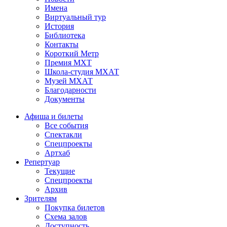
Имена
Виртуальный тур
История
Библиотека
Контакты
Короткий Метр
Премия МХТ
Школа-студия МХАТ
Музей МХАТ
Благодарности
Документы
Афиша и билеты
Все события
Спектакли
Спецпроекты
Артхаб
Репертуар
Текущие
Спецпроекты
Архив
Зрителям
Покупка билетов
Схема залов
Доступность