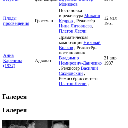
Монюков
Постановка
и режиссура
Михаил
Плоды
12 мая
Гроссман
Кедров
, Режиссёр
просвещения
1951
Нина Литовцева
,
Платон Лесли
Драматическая
композиция
Николай
Волков
, Режиссёр-
постановщик
Анна
Владимир
21 апр
Каренина
Адвокат
Немирович-Данченко
1937
(1937)
, Режиссёр
Василий
Сахновский
,
Режиссёр-ассистент
Платон Лесли
,
Галерея
Галерея