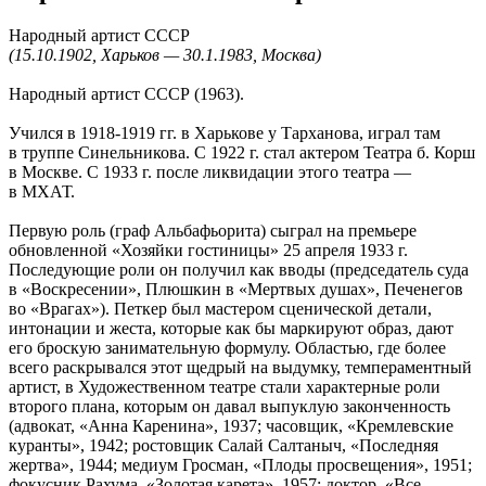
Народный артист СССР
(15.10.1902, Харьков — 30.1.1983, Москва)
Народный артист СССР (1963).
Учился в 1918-1919 гг. в Харькове у Тарханова, играл там
в труппе Синельникова. С 1922 г. стал актером Театра б. Корш
в Москве. С 1933 г. после ликвидации этого театра —
в МХАТ.
Первую роль (граф Альбафьорита) сыграл на премьере
обновленной «Хозяйки гостиницы» 25 апреля 1933 г.
Последующие роли он получил как вводы (председатель суда
в «Воскресении», Плюшкин в «Мертвых душах», Печенегов
во «Врагах»). Петкер был мастером сценической детали,
интонации и жеста, которые как бы маркируют образ, дают
его броскую занимательную формулу. Областью, где более
всего раскрывался этот щедрый на выдумку, темпераментный
артист, в Художественном театре стали характерные роли
второго плана, которым он давал выпуклую законченность
(адвокат, «Анна Каренина», 1937; часовщик, «Кремлевские
куранты», 1942; ростовщик Салай Салтаныч, «Последняя
жертва», 1944; медиум Гросман, «Плоды просвещения», 1951;
фокусник Рахума, «Золотая карета», 1957; доктор, «Все