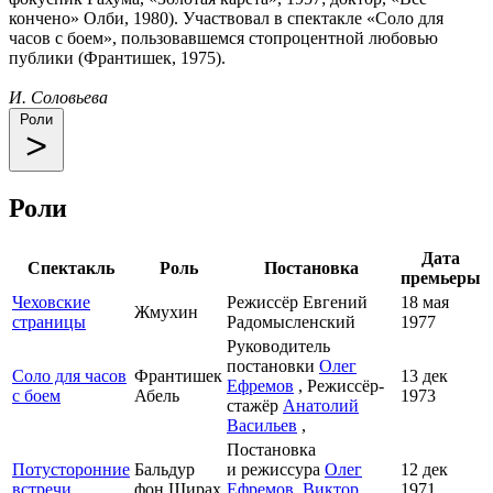
кончено» Олби, 1980). Участвовал в спектакле «Соло для
часов с боем», пользовавшемся стопроцентной любовью
публики (Франтишек, 1975).
И. Соловьева
Роли
Роли
Дата
Спектакль
Роль
Постановка
премьеры
Чеховские
Режиссёр Евгений
18 мая
Жмухин
страницы
Радомысленский
1977
Руководитель
постановки
Олег
Соло для часов
Франтишек
13 дек
Ефремов
, Режиссёр-
с боем
Абель
1973
стажёр
Анатолий
Васильев
,
Постановка
Потусторонние
Бальдур
и режиссура
Олег
12 дек
встречи
фон Ширах
Ефремов
,
Виктор
1971