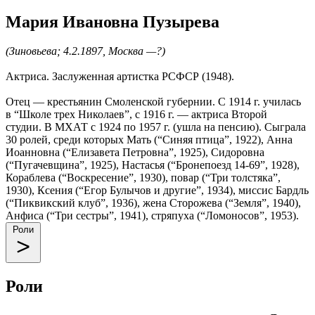
Мария Ивановна Пузырева
(Зиновьева; 4.2.1897, Москва —?)
Актриса. Заслуженная артистка РСФСР (1948).
Отец — крестьянин Смоленской губернии. С 1914 г. училась
в “Школе трех Николаев”, с 1916 г. — актриса Второй
студии. В МХАТ с 1924 по 1957 г. (ушла на пенсию). Сыграла
30 ролей, среди которых Мать (“Синяя птица”, 1922), Анна
Иоанновна (“Елизавета Петровна”, 1925), Сидоровна
(“Пугачевщина”, 1925), Настасья (“Бронепоезд 14-69”, 1928),
Кораблева (“Воскресение”, 1930), повар (“Три толстяка”,
1930), Ксения (“Егор Булычов и другие”, 1934), миссис Бардль
(“Пиквикский клуб”, 1936), жена Сторожева (“Земля”, 1940),
Анфиса (“Три сестры”, 1941), стряпуха (“Ломоносов”, 1953).
Роли
Роли