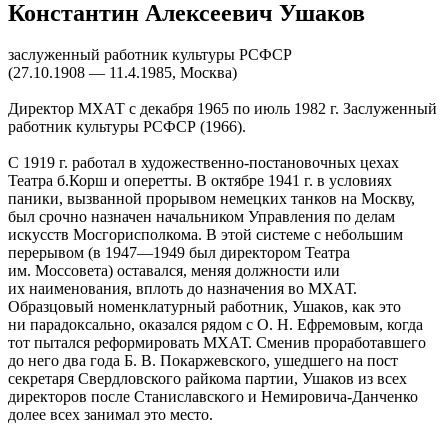
Константин Алексеевич Ушаков
заслуженный работник культуры РСФСР
(27.10.1908 — 11.4.1985, Москва)
Директор МХАТ с декабря 1965 по июль 1982 г. Заслуженный
работник культуры РСФСР (1966).
С 1919 г. работал в художественно-постановочных цехах
Театра б.Корш и оперетты. В октябре 1941 г. в условиях
паники, вызванной прорывом немецких танков на Москву,
был срочно назначен начальником Управления по делам
искусств Мосгорисполкома. В этой системе с небольшим
перерывом (в 1947—1949 был директором Театра
им. Моссовета) оставался, меняя должности или
их наименования, вплоть до назначения во МХАТ.
Образцовый номенклатурный работник, Ушаков, как это
ни парадоксально, оказался рядом с О. Н. Ефремовым, когда
тот пытался реформировать МХАТ. Сменив проработавшего
до него два года Б. В. Покаржевского, ушедшего на пост
секретаря Свердловского райкома партии, Ушаков из всех
директоров после Станиславского и Немировича-Данченко
долее всех занимал это место.