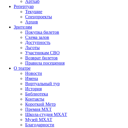
Артхаб
Репертуар
Текущие
Спецпроекты
Архив
Зрителям
Покупка билетов
Схема залов
Доступность
Льготы
Участникам СВО
Возврат билетов
Правила посещения
О театре
Новости
Имена
Виртуальный тур
История
Библиотека
Контакты
Короткий Метр
Премия МХТ
Школа-студия МХАТ
Музей МХАТ
Благодарности