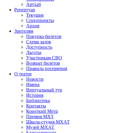
Артхаб
Репертуар
Текущие
Спецпроекты
Архив
Зрителям
Покупка билетов
Схема залов
Доступность
Льготы
Участникам СВО
Возврат билетов
Правила посещения
О театре
Новости
Имена
Виртуальный тур
История
Библиотека
Контакты
Короткий Метр
Премия МХТ
Школа-студия МХАТ
Музей МХАТ
Благодарности