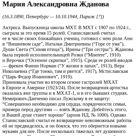
Мария Александровна Жданова
(16.3.1890, Петербург — 10.10.1944, Париж [?])
Актриса. Выпускница школы МХТ. В МХТ с 1907 по 1924 г.,
сыграла за это время 15 ролей. Станиславский считал
ее в числе своих ближайших учениц, готовил с нею роли Ани
в “Вишневом саде”, Натальи Дмитриевны (“Горе от ума”),
Души Света (“Синяя птица”), Ирины (“Три сестры”). Жданова
была первой исполнительницей Розки (“Miserere”, 1910)
и Верочки (“Осенние скрипки”, 1915). Среди ее ролей-вводов
— фрекен Фанни Норман (“У жизни в лапах”, 1913), Вера
Николаевна (“Где тонко, там и рвется”, 1917), Мстиславская
(“Царь Федор Иоаннович”, 1919).
Принимала участие во втором сезоне гастролей МХАТ
в Европе и Америке (1923/24). После возвращения артистка
оказалась вне труппы и в МХАТ‑1, и в его бывших студиях.
Немирович-Данченко писал Лужскому в ее защиту:
“Cовершенно необходимо для сердца, порядочности семьи,
примера перед другими — взять Жданову. Добейтесь этого,
и Вашей душе станет хорошо” (архив НД, № 1000). Однако
Станиславский считал ее возвращение невозможным: работы
ей не предвиделось, и он боялся, что это обернется новыми
муками для нее. После нескольких тяжелых лет душевного