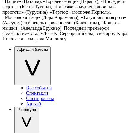
«На дне» (Наташа), «Горячее сердце» (Параша), «Последняя
жертва» (Юлия Тугина), «На всякого мудреца довольно
простоты» (Турусина), «Тартюф» (госпожа Пернель),
«Московский хор» (Дора Абрамовна), «Татуированная роза»
(Ассунта), «Учитель словесности» (Коковкина), «Кошки-
мышки» (Аделаида Брукнер). Последней премьерой
с её участием стал «Лес» К. Серебренникова, в котором Кира
Николаевна сыграла Милонову.
Афиша и билеты
Все события
Спектакли
Спецпроекты
Артхаб
Репертуар