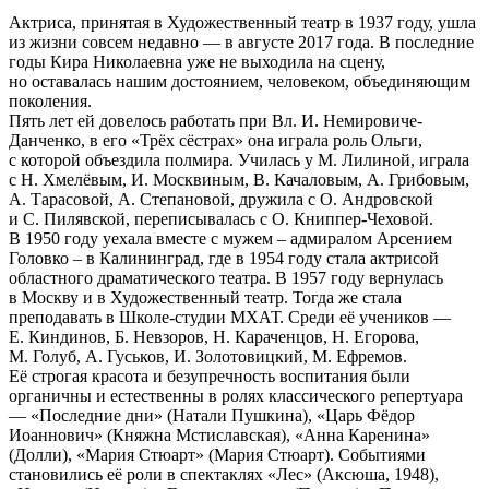
Актриса, принятая в Художественный театр в 1937 году, ушла
из жизни совсем недавно — в августе 2017 года. В последние
годы Кира Николаевна уже не выходила на сцену,
но оставалась нашим достоянием, человеком, объединяющим
поколения.
Пять лет ей довелось работать при Вл. И. Немировиче-
Данченко, в его «Трёх сёстрах» она играла роль Ольги,
с которой объездила полмира. Училась у М. Лилиной, играла
с Н. Хмелёвым, И. Москвиным, В. Качаловым, А. Грибовым,
А. Тарасовой, А. Степановой, дружила с О. Андровской
и С. Пилявской, переписывалась с О. Книппер-Чеховой.
В 1950 году уехала вместе с мужем – адмиралом Арсением
Головко – в Калининград, где в 1954 году стала актрисой
областного драматического театра. В 1957 году вернулась
в Москву и в Художественный театр. Тогда же стала
преподавать в Школе-студии МХАТ. Среди её учеников —
Е. Киндинов, Б. Невзоров, Н. Караченцов, Н. Егорова,
М. Голуб, А. Гуськов, И. Золотовицкий, М. Ефремов.
Её строгая красота и безупречность воспитания были
органичны и естественны в ролях классического репертуара
— «Последние дни» (Натали Пушкина), «Царь Фёдор
Иоаннович» (Княжна Мстиславская), «Анна Каренина»
(Долли), «Мария Стюарт» (Мария Стюарт). Событиями
становились её роли в спектаклях «Лес» (Аксюша, 1948),