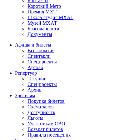
Контакты
Короткий Метр
Премия МХТ
Школа-студия МХАТ
Музей МХАТ
Благодарности
Документы
Афиша и билеты
Все события
Спектакли
Спецпроекты
Артхаб
Репертуар
Текущие
Спецпроекты
Архив
Зрителям
Покупка билетов
Схема залов
Доступность
Льготы
Участникам СВО
Возврат билетов
Правила посещения