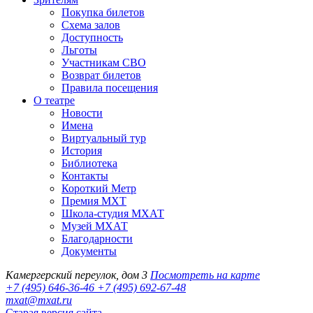
Покупка билетов
Схема залов
Доступность
Льготы
Участникам СВО
Возврат билетов
Правила посещения
О театре
Новости
Имена
Виртуальный тур
История
Библиотека
Контакты
Короткий Метр
Премия МХТ
Школа-студия МХАТ
Музей МХАТ
Благодарности
Документы
Камергерский переулок, дом 3
Посмотреть на карте
+7 (495) 646-36-46
+7 (495) 692-67-48‬
mxat@mxat.ru
Старая версия сайта