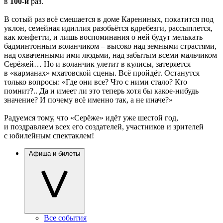
в
100-й
раз.
В сотый раз всё смешается в доме Карениных, покатится под
уклон, семейная идиллия разобьётся вдребезги, рассыплется,
как конфетти, и лишь воспоминания о ней будут мелькать
бадминтонным воланчиком – высоко над земными страстями,
над охваченными ими людьми, над забытым всеми мальчиком
Серёжей… Но и воланчик улетит в кулисы, затеряется
в «карманах» мхатовской сцены. Всё пройдёт. Останутся
только вопросы: «Где они все? Что с ними стало? Кто
помнит?.. Да и имеет ли это теперь хотя бы какое-нибудь
значение? И почему всё именно так, а не иначе?»
Радуемся тому, что «Серёже» идёт уже шестой год,
и поздравляем всех его создателей, участников и зрителей
с юбилейным спектаклем!
Афиша и билеты
Все события