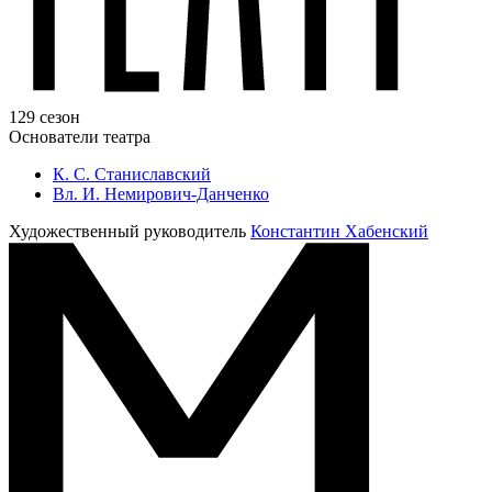
129 сезон
Основатели театра
К. С. Станиславский
Вл. И. Немирович-Данченко
Художественный руководитель
Константин Хабенский