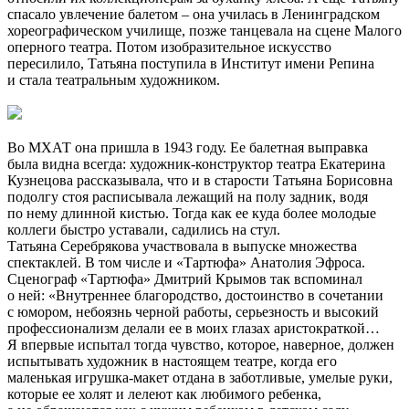
спасало увлечение балетом – она училась в Ленинградском
хореографическом училище, позже танцевала на сцене Малого
оперного театра. Потом изобразительное искусство
пересилило, Татьяна поступила в Институт имени Репина
и стала театральным художником.
Во МХАТ она пришла в 1943 году. Ее балетная выправка
была видна всегда: художник-конструктор театра Екатерина
Кузнецова рассказывала, что и в старости Татьяна Борисовна
подолгу стоя расписывала лежащий на полу задник, водя
по нему длинной кистью. Тогда как ее куда более молодые
коллеги быстро уставали, садились на стул.
Татьяна Серебрякова участвовала в выпуске множества
спектаклей. В том числе и «Тартюфа» Анатолия Эфроса.
Сценограф «Тартюфа» Дмитрий Крымов так вспоминал
о ней: «Внутреннее благородство, достоинство в сочетании
с юмором, небоязнь черной работы, серьезность и высокий
профессионализм делали ее в моих глазах аристократкой…
Я впервые испытал тогда чувство, которое, наверное, должен
испытывать художник в настоящем театре, когда его
маленькая игрушка-макет отдана в заботливые, умелые руки,
которые ее холят и лелеют как любимого ребенка,