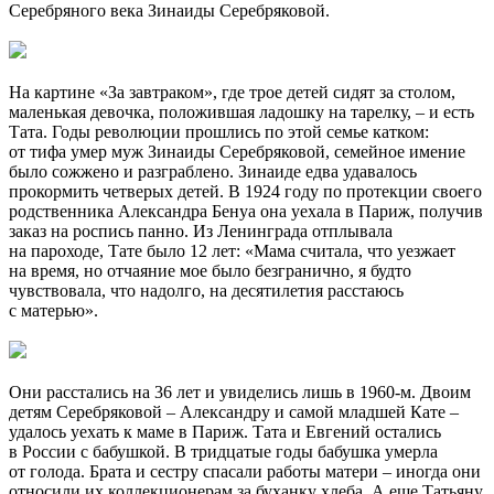
Серебряного века Зинаиды Серебряковой.
На картине «За завтраком», где трое детей сидят за столом,
маленькая девочка, положившая ладошку на тарелку, – и есть
Тата. Годы революции прошлись по этой семье катком:
от тифа умер муж Зинаиды Серебряковой, семейное имение
было сожжено и разграблено. Зинаиде едва удавалось
прокормить четверых детей. В 1924 году по протекции своего
родственника Александра Бенуа она уехала в Париж, получив
заказ на роспись панно. Из Ленинграда отплывала
на пароходе, Тате было 12 лет: «Мама считала, что уезжает
на время, но отчаяние мое было безгранично, я будто
чувствовала, что надолго, на десятилетия расстаюсь
с матерью».
Они расстались на 36 лет и увиделись лишь в 1960-м. Двоим
детям Серебряковой – Александру и самой младшей Кате –
удалось уехать к маме в Париж. Тата и Евгений остались
в России с бабушкой. В тридцатые годы бабушка умерла
от голода. Брата и сестру спасали работы матери – иногда они
относили их коллекционерам за буханку хлеба. А еще Татьяну