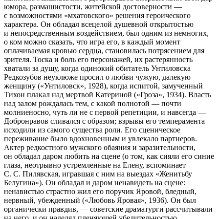
юмора, размашистости, житейской достоверности —
с возможностями «мхатовского» решения героического
характера. Он обладал всецелой душевной открытостью
и непосредственным воздействием, был одним из немногих,
о ком можно сказать, что игра его, в каждый момент
оплачиваемая кровью сердца, становилась потрясением для
зрителя. Тоска и боль его персонажей, их растерянность
хватали за душу, когда одинокий обитатель Унтиловска
Редкозубов неуклюже просил о любви чужую, далекую
женщину («Унтиловск», 1928), когда испитой, замученный
Тихон плакал над мертвой Катериной («Гроза», 1934). Власть
над залом рождалась тем, с какой полнотой — почти
молниеносно, чуть ли не с первой репетиции, и навсегда —
Добронравов сливался с образом; взрывы его темперамента
исходили из самого существа роли. Его сценическое
переживание было вдохновенным и увлекало партнеров.
Актер редкостного мужского обаяния и заразительности,
он обладал даром любить на сцене (о том, как сияли его синие
глаза, неотрывно устремленные на Елену, вспоминает
С. С. Пилявская, игравшая с ним на выездах «Женитьбу
Белугина»). Он обладал и даром ненавидеть на сцене:
ненавистью страстно жил его поручик Яровой, бледный,
нервный, убежденный («Любовь Яровая», 1936). Он был
органически правдив, — советские драматурги рассчитывали
на него, и он наделял пленяющей убедительностью