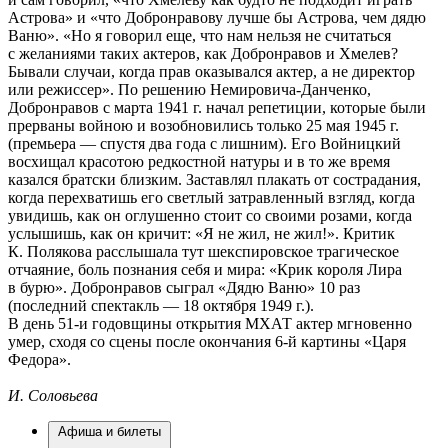
Астрова» и «что Добронравову лучше бы Астрова, чем дядю
Ваню». «Но я говорил еще, что нам нельзя не считаться
с желаниями таких актеров, как Добронравов и Хмелев?
Бывали случаи, когда прав оказывался актер, а не директор
или режиссер». По решению Немировича-Данченко,
Добронравов с марта 1941 г. начал репетиции, которые были
прерваны войною и возобновились только 25 мая 1945 г.
(премьера — спустя два года с лишним). Его Войницкий
восхищал красотою редкостной натуры и в то же время
казался братски близким. Заставлял плакать от сострадания,
когда перехватишь его светлый затравленный взгляд, когда
увидишь, как он оглушенно стоит со своими розами, когда
услышишь, как он кричит: «Я не жил, не жил!». Критик
К. Полякова расслышала тут шекспировское трагическое
отчаяние, боль познания себя и мира: «Крик короля Лира
в бурю». Добронравов сыграл «Дядю Ваню» 10 раз
(последний спектакль — 18 октября 1949 г.).
В день 51-и годовщины открытия МХАТ актер мгновенно
умер, сходя со сцены после окончания 6-й картины «Царя
Федора».
И. Соловьева
Афиша и билеты