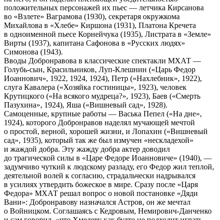
положительных персонажей их пьес — летчика Кирсанова
во «Взлете» Ваграмова (1930), секретаря окружкома
Михайлова в «Хлебе» Киршона (1931), Платона Кречета
в одноименной пьесе Корнейчука (1935), Листрата в «Земле»
Вирты (1937), капитана Сафонова в «Русских людях»
Симонова (1943).
Вводы Добронравова в классические спектакли МХАТ —
Голубь-сын, Красильников, Луп-Клешнин («Царь Федор
Иоаннович», 1922, 1924, 1924), Петр («Нахлебник», 1922),
слуга Кавалера («Хозяйка гостиницы», 1923), человек
Крутицкого («На всякого мудреца?», 1923), Баев («Смерть
Пазухина», 1924), Яша («Вишневый сад», 1928).
Самоценные, крупные работы — Васька Пепел («На дне»,
1924), которого Добронравов наделял мучающей мечтой
о простой, верной, хорошей жизни, и Лопахин («Вишневый
сад», 1935), который так же был измучен «нескладехой»
и жаждой добра. Эту жажду добра актер доводил
до трагической силы в «Царе Федоре Иоанновиче» (1940), —
задумчиво чуткий к людскому разладу, его Федор жил теплой,
деятельной волей к согласию, страдальчески надрывался
в усилиях утвердить божеское в мире. Сразу после «Царя
Федора» МХАТ решал вопрос о новой постановке «Дяди
Вани»: Добронравову назначался Астров, он же мечтал
о Войницком. Соглашаясь с Кедровым, Немирович-Данченко
и сам говорил, «что Хмелеву как будто не подходит играть