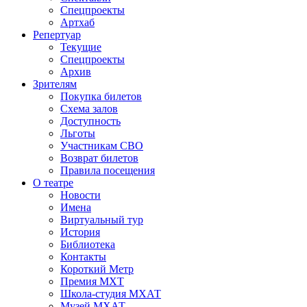
Спецпроекты
Артхаб
Репертуар
Текущие
Спецпроекты
Архив
Зрителям
Покупка билетов
Схема залов
Доступность
Льготы
Участникам СВО
Возврат билетов
Правила посещения
О театре
Новости
Имена
Виртуальный тур
История
Библиотека
Контакты
Короткий Метр
Премия МХТ
Школа-студия МХАТ
Музей МХАТ