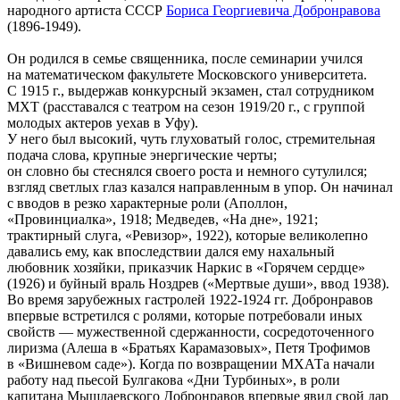
народного артиста СССР
Бориса Георгиевича Добронравова
(1896-1949).
Он родился в семье священника, после семинарии учился
на математическом факультете Московского университета.
С 1915 г., выдержав конкурсный экзамен, стал сотрудником
МХТ (расставался с театром на сезон 1919/20 г., с группой
молодых актеров уехав в Уфу).
У него был высокий, чуть глуховатый голос, стремительная
подача слова, крупные энергические черты;
он словно бы стеснялся своего роста и немного сутулился;
взгляд светлых глаз казался направленным в упор. Он начинал
с вводов в резко характерные роли (Аполлон,
«Провинциалка», 1918; Медведев, «На дне», 1921;
трактирный слуга, «Ревизор», 1922), которые великолепно
давались ему, как впоследствии дался ему нахальный
любовник хозяйки, приказчик Наркис в «Горячем сердце»
(1926) и буйный враль Ноздрев («Мертвые души», ввод 1938).
Во время зарубежных гастролей 1922-1924 гг. Добронравов
впервые встретился с ролями, которые потребовали иных
свойств — мужественной сдержанности, сосредоточенного
лиризма (Алеша в «Братьях Карамазовых», Петя Трофимов
в «Вишневом саде»). Когда по возвращении МХАТа начали
работу над пьесой Булгакова «Дни Турбиных», в роли
капитана Мышлаевского Добронравов впервые явил свой дар