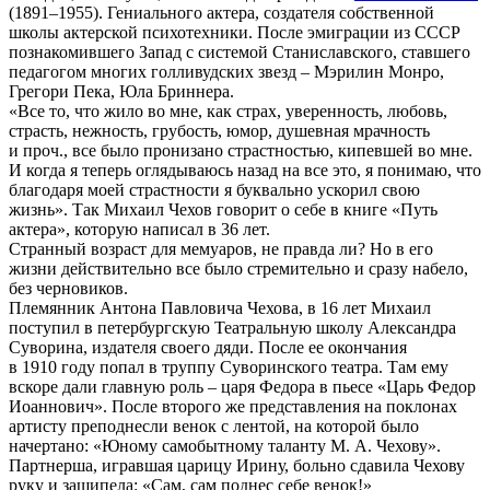
(1891–1955). Гениального актера, создателя собственной
школы актерской психотехники. После эмиграции из СССР
познакомившего Запад с системой Станиславского, ставшего
педагогом многих голливудских звезд – Мэрилин Монро,
Грегори Пека, Юла Бриннера.
«Все то, что жило во мне, как страх, уверенность, любовь,
страсть, нежность, грубость, юмор, душевная мрачность
и проч., все было пронизано страстностью, кипевшей во мне.
И когда я теперь оглядываюсь назад на все это, я понимаю, что
благодаря моей страстности я буквально ускорил свою
жизнь». Так Михаил Чехов говорит о себе в книге «Путь
актера», которую написал в 36 лет.
Странный возраст для мемуаров, не правда ли? Но в его
жизни действительно все было стремительно и сразу набело,
без черновиков.
Племянник Антона Павловича Чехова, в 16 лет Михаил
поступил в петербургскую Театральную школу Александра
Суворина, издателя своего дяди. После ее окончания
в 1910 году попал в труппу Суворинского театра. Там ему
вскоре дали главную роль – царя Федора в пьесе «Царь Федор
Иоаннович». После второго же представления на поклонах
артисту преподнесли венок с лентой, на которой было
начертано: «Юному самобытному таланту М. А. Чехову».
Партнерша, игравшая царицу Ирину, больно сдавила Чехову
руку и зашипела: «Сам, сам поднес себе венок!»