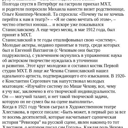
Полгода спустя в Петербург на гастроли приехал МХТ,
и родители попросили Михаила нанести визит родственнице,
Ольге Книппер-Чеховой. Та спросила: «Почему ты не хочешь
перейти к нам в театр?» – «Я не смею мечтать об этом», –
честно ответил юноша… и вскоре уже показывался
Станиславскому. А еще через месяц, в мае 1912 года, был
принят в МХТ.
Станиславский в те годы отшлифовывал свою «систему».
Молодые актеры, недавно принятые в театр, среди которых
был и Евгений Вахтангов (с Чеховым они быстро
подружились), с увлечением окунулись в упражнения: наука
об актерском творчестве нуждалась в уточнении
и развитии. Этот круг молодежи и составил костяк Первой
студии МХТ. В лице же Чехова Станиславский нашел
идеального артиста, подтверждающего его изыскания. В 1920-
е Константин Сергеевич так напутствовал молодых
мхатовцев: «Изучайте систему по Мише Чехову, все, чему
я учу вас, заключено в его творческой индивидуальности.
Он — могучий талант, и нет такой творческой задачи,
которую он не сумел бы на сцене выполнить».
Когда в 1921 году Чехов сыграл в Художественном театре
Хлестакова, в прессе писали: «Быть может, в первый раз за все
те восемь десятилетий, которые насчитывает сценическая
история “Ревизора” на русской сцене, явлен наконец-то тот
Хлестаков, о котором писал сам Гоголь». Каждая роль Чехова