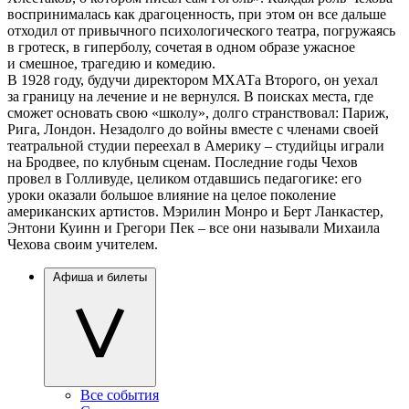
воспринималась как драгоценность, при этом он все дальше
отходил от привычного психологического театра, погружаясь
в гротеск, в гиперболу, сочетая в одном образе ужасное
и смешное, трагедию и комедию.
В 1928 году, будучи директором МХАТа Второго, он уехал
за границу на лечение и не вернулся. В поисках места, где
сможет основать свою «школу», долго странствовал: Париж,
Рига, Лондон. Незадолго до войны вместе с членами своей
театральной студии переехал в Америку – студийцы играли
на Бродвее, по клубным сценам. Последние годы Чехов
провел в Голливуде, целиком отдавшись педагогике: его
уроки оказали большое влияние на целое поколение
американских артистов. Мэрилин Монро и Берт Ланкастер,
Энтони Куинн и Грегори Пек – все они называли Михаила
Чехова своим учителем.
Афиша и билеты
Все события