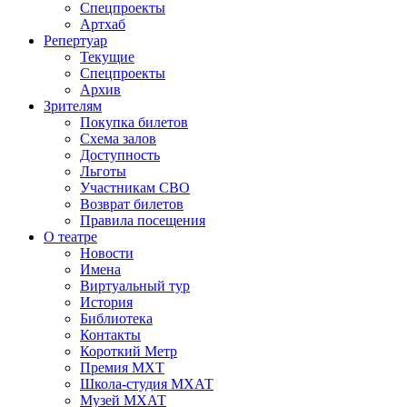
Спецпроекты
Артхаб
Репертуар
Текущие
Спецпроекты
Архив
Зрителям
Покупка билетов
Схема залов
Доступность
Льготы
Участникам СВО
Возврат билетов
Правила посещения
О театре
Новости
Имена
Виртуальный тур
История
Библиотека
Контакты
Короткий Метр
Премия МХТ
Школа-студия МХАТ
Музей МХАТ