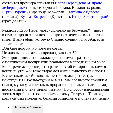
состоится премьера спектакля
Егора Перегудова
«Сирано
де Бержерак»
по пьесе Эдмона Ростана. В главных ролях –
Юрий Чурсин
(Сирано де Бержерак),
Паулина Андреева
(Роксана),
Кузьма Котрелёв
(Кристиан),
Игорь Золотовицкий
(граф де Гиш).
Режиссер Егор Перегудов: «„Сирано де Бержерак“ – пьеса
в стихах про поэта и поэзию, про поэтическое восприятие
мира. В эпитафии, которую Сирано сочинил для себя, есть
такие слова:
„Он был поэтом, но поэм не создал!..
Но жизнь свою зато он прожил, как поэт!“
Это принципиально важная для нас тема – разговор
о поэтическом восприятии реальности в сегодняшнем мире.
Мы стремимся расширить границы этой истории, пытаемся
войти внутрь – и тоже стараемся жить немножко как поэты.
В спектакле задействованы не только актеры театра,
но студенты Школы-студии МХАТ. Мы все вместе сочиняем
стихи, музыку, и спектакль прорастает зонгами – наивными,
яростными и очень талантливыми. По способу высказывания
хочется приблизиться к любимовскому Театру на Таганке,
когда он был молодым, бескомпромиссным и очень внятным».
Афиша и билеты