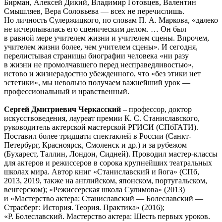
Бирман, Алексей Дикий, Владимир Готовцев, Валентин
Смышляев, Вера Соловьева — всех не перечислишь.
Но личность Сулержицкого, по словам П. А. Маркова, «далеко
не исчерпывалась его сценическим делом. … Он был
в равной мере учителем жизни и учителем сцены. Впрочем,
учителем жизни более, чем учителем сцены». И сегодня,
перелистывая страницы биографии человека «ни разу
в жизни не промолчавшего перед несправедливостью»,
истово и жизнерадостно убежденного, что «без этики нет
эстетики», мы невольно получаем важнейший урок —
профессиональный и нравственный.
Сергей Дмитриевич Черкасский
– профессор, доктор
искусствоведения, лауреат премии К. С. Станиславского,
руководитель актерской мастерской РГИСИ (СПбГАТИ).
Поставил более тридцати спектаклей в России (Санкт-
Петербург, Красноярск, Смоленск и др.) и за рубежом
(Бухарест, Таллин, Лондон, Сидней). Проводил мастер-классы
для актеров и режиссеров в сорока крупнейших театральных
школах мира. Автор книг «Станиславский и йога» (СПб,
2013, 2019, также на английском, японском, португальском,
венгерском); «Режиссерская школа Сулимова» (2013)
и «Мастерство актера: Станиславский — Болеславский —
Страсберг: История. Теория. Практика» (2016);
«Р. Болеславский. Мастерство актера: Шесть первых уроков.