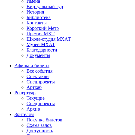
Имена
Виртуальный тур
История
Библиотека
Контакты
Короткий Метр
Премия МХТ
Школа-студия МХАТ
Музей МХАТ
Благодарности
Документы
Афиша и билеты
Все события
Спектакли
Спецпроекты
Артхаб
Репертуар
Текущие
Спецпроекты
Архив
Зрителям
Покупка билетов
Схема залов
Доступность