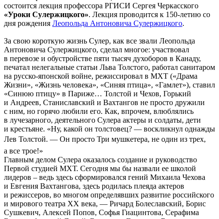
состоится лекция профессора РГИСИ Сергея Черкасского
«Уроки Сулержицкого»
. Лекция проводится к 150-летию со
дня рождения
Леопольда Антоновича Сулержицкого
.
За свою короткую жизнь Сулер, как все звали Леопольда
Антоновича Сулержицкого, сделал многое: участвовал
в перевозе и обустройстве пяти тысяч духоборов в Канаду,
печатал нелегальные статьи Льва Толстого, работал санитаром
на русско-японской войне, режиссировал в МХТ («Драма
Жизни», «Жизнь человека», «Синяя птица», «Гамлет»), ставил
«Синюю птицу» в Париже… Толстой и Чехов, Горький
и Андреев, Станиславский и Вахтангов не просто дружили
с ним, но горячо любили его. Как, впрочем, влюблялись
в лучезарного, деятельного Сулера актеры и солдаты, дети
и крестьяне. «Ну, какой он толстовец? — воскликнул однажды
Лев Толстой. — Он просто Три мушкетера, не один из трех,
а все трое!»
Главным делом Сулера оказалось создание и руководство
Первой студией МХТ. Сегодня мы бы назвали ее школой
лидеров – ведь здесь сформировался гений Михаила Чехова
и Евгения Вахтангова, здесь родилась плеяда актеров
и режиссеров, во многом определявших развитие российского
и мирового театра ХХ века, — Ричард Болеславский, Борис
Сушкевич, Алексей Попов, Софья Гиацинтова, Серафима