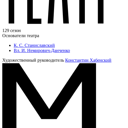
129 сезон
Основатели театра
К. С. Станиславский
Вл. И. Немирович-Данченко
Художественный руководитель
Константин Хабенский