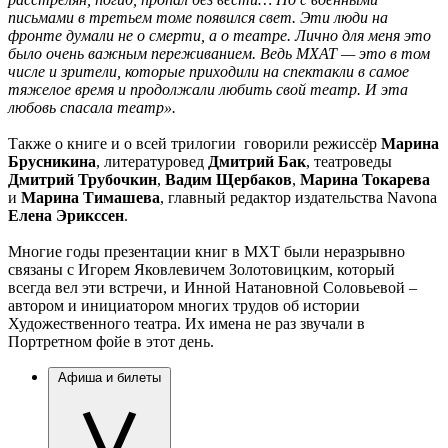
письмами в третьем томе появился свет. Эти люди на
фронте думали не о смерти, а о театре. Лично для меня это
было очень важным переживанием. Ведь МХАТ — это в том
числе и зрители, которые приходили на спектакли в самое
тяжелое время и продолжали любить свой театр. И эта
любовь спасала театр».
Также о книге и о всей трилогии говорили режиссёр
Марина
Брусникина
, литературовед
Дмитрий Бак
, театроведы
Дмитрий Трубочкин
,
Вадим Щербаков
,
Марина Токарева
и
Марина Тимашева
, главный редактор издательства Navona
Елена Эрикссен
.
Многие годы презентации книг в МХТ были неразрывно
связаны с Игорем Яковлевичем Золотовицким, который
всегда вел эти встречи, и Инной Натановной Соловьевой –
автором и инициатором многих трудов об истории
Художественного театра. Их имена не раз звучали в
Портретном фойе в этот день.
Афиша и билеты