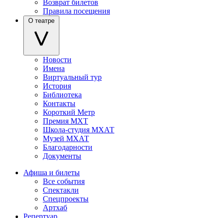
Возврат билетов
Правила посещения
О театре
Новости
Имена
Виртуальный тур
История
Библиотека
Контакты
Короткий Метр
Премия МХТ
Школа-студия МХАТ
Музей МХАТ
Благодарности
Документы
Афиша и билеты
Все события
Спектакли
Спецпроекты
Артхаб
Репертуар