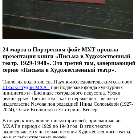
24 марта в Портретном фойе МХТ прошла
презентация книги «Письма в Художественный
театр. 1929-1948». Это третий том, завершающий
серию «Письма в Художественный театр».
Трилогия подготовлена Научно-исследовательским сектором
Школы-студии МХАТ
при поддержке фонда культурных
инициатив и «Биеннале театрального искусства. Уроки
режиссуры». Третий том – как и первые два – вышел в
издательстве Navona под редакцией Инны Соловьёвой (1927-
2024), Ольги Егошиной и Екатерины Кеслер.
В новую книгу вошли письма зрителей, присланные во
МХАТ в период с 1929 по 1948 год. В этих текстах
вырисовывается не только история Художественного театра,
но и судьбы отдельных людей.