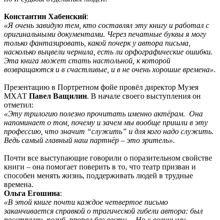
Константин Хабенский
:
«Я очень завидую тем, кто составлял эту книгу и работал с
оригинальными документами. Через печатные буквы я могу
только фантазировать, какой почерк у автора письма,
насколько выцвели чернила, есть ли орфографические ошибки.
Эта книга может стать настольной, к которой
возвращаются и в счастливые, и в не очень хорошие времена»
.
Презентацию в Портретном фойе провёл директор Музея
МХАТ
Павел Ващилин
. В начале своего выступления он
отметил:
«Эту трилогию полезно прочитать именно актёрам. Она
напоминает о том, почему и зачем мы вообще пришли в эту
профессию, что значит “служить” и для кого надо служить.
Ведь самый главный наш партнёр – это зритель»
.
Почти все выступающие говорили о поразительном свойстве
книги – она помогает поверить в то, что театр призван и
способен менять жизнь, поддерживать людей в трудные
времена.
Ольга Егошина
:
«В этой книге почти каждое четвертое письмо
заканчивается справкой о трагической гибели автора: был
расстрелян, погиб, пропал без вести… Но с военными