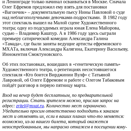
и Ленинграде только начинал осваиваться в Москве. Сначала
Олег Ефремов предложил ему взять для постановки
«Вагончик» – документальную пьесу Нины Павловой о суде
над неблагополучными девочками-подростками. В 1982 году
этот спектакль вышел на Малой сцене Художественного
театра; одну из подсудимых играла юная Елена Майорова,
судью – Владимир Кашпур. А в 1986 году здесь сыграли
премьеру сатирической комедии Александра Галина
«Тамада», где были заняты ведущие артисты ефремовского
МХАТа, включая Александра Калягина, Екатерину Васильеву,
Иннокентия Смоктуновского.
Об этих постановках, вошедших в «генетическую память»
Художественного театра, о репетициях несостоявшегося
спектакля «Кто боится Вирджинии Вулф» с Татьяной
Лавровой, об Олеге Ефремове и работе с Олегом Табаковым
пойдёт разговор в первую пятницу марта.
Вход на вечер будет бесплатным, по предварительной
регистрации. Стать зрителем можно, прислав запрос на
адрес:
zritel@mxat.ru
. Количество мест ограничено.
Убедительно просим ответственно подходить к заказам
мест и отменять их, если в ваших планах что-то меняется:
возможно, из-за вашего билета, который окажется
невостребованным, мы напрасно откажем в посещении кому-