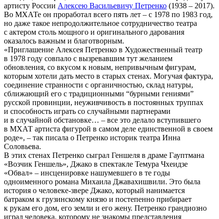
артисту России
Алексею Васильевичу Петренко
(1938 – 2017).
Во МХАТе он проработал всего пять лет – с 1978 по 1983 год,
но даже такое непродолжительное сотрудничество театра
с актером столь мощного и оригинального дарования
оказалось важным и благотворным.
«Приглашение Алексея Петренко в Художественный театр
в 1978 году совпало с вызревавшим тут желанием
обновления, со вкусом к новым, непривычным фигурам,
которым хотели дать место в старых стенах. Могучая фактура,
соединение странности с органичностью, склад натуры,
сближающий его с традиционными “бурными гениями”
русской провинции, неуживчивость в постоянных труппах
и способность играть со случайными партнерами
и в случайной обстановке… – все это делало вступившего
в МХАТ артиста фигурой в самом деле единственной в своем
роде», – так писала о Петренко историк театра Инна
Соловьева.
В этих стенах Петренко сыграл Геншеля в драме Гауптмана
«Возчик Геншель», Джако в спектакле Темура Чхеидзе
«Обвал» – инсценировке нашумевшего в те годы
одноименного романа Михаила Джавахишвили. Это была
история о человеке-звере Джако, который нанимается
батраком к грузинскому князю и постепенно прибирает
к рукам его дом, его земли и его жену. Петренко грандиозно
играл человека, которому не знакомы представления