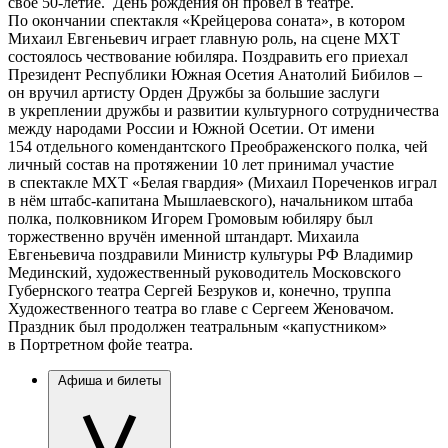
своё 50-летие. День рождения он провёл в театре.
По окончании спектакля «Крейцерова соната», в котором
Михаил Евгеньевич играет главную роль, на сцене МХТ
состоялось чествование юбиляра. Поздравить его приехал
Президент Республики Южная Осетия Анатолий Бибилов –
он вручил артисту Орден Дружбы за большие заслуги
в укреплении дружбы и развитии культурного сотрудничества
между народами России и Южной Осетии. От имени
154 отдельного комендантского Преображенского полка, чей
личный состав на протяжении 10 лет принимал участие
в спектакле МХТ «Белая гвардия» (Михаил Пореченков играл
в нём штабс-капитана Мышлаевского), начальником штаба
полка, полковником Игорем Громовым юбиляру был
торжественно вручён именной штандарт. Михаила
Евгеньевича поздравили Министр культуры РФ Владимир
Мединский, художественный руководитель Московского
Губернского театра Сергей Безруков и, конечно, труппа
Художественного театра во главе с Сергеем Женовачом.
Праздник был продолжен театральным «капустником»
в Портретном фойе театра.
Афиша и билеты