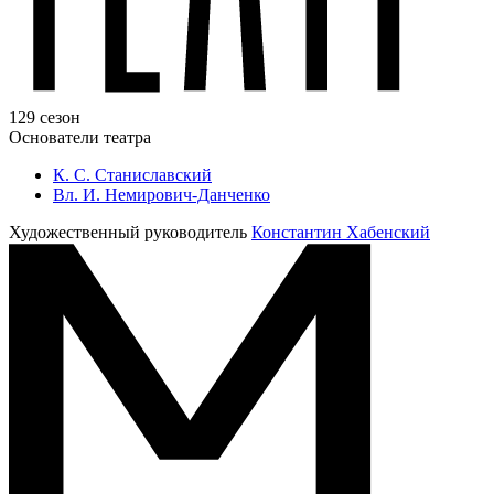
129 сезон
Основатели театра
К. С. Станиславский
Вл. И. Немирович-Данченко
Художественный руководитель
Константин Хабенский