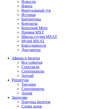
Новости
Имена
Виртуальный тур
История
Библиотека
Контакты
Короткий Метр
Премия МХТ
Школа-студия МХАТ
Музей МХАТ
Благодарности
Документы
Афиша и билеты
Все события
Спектакли
Спецпроекты
Артхаб
Репертуар
Текущие
Спецпроекты
Архив
Зрителям
Покупка билетов
Схема залов