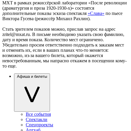
МХТ в рамках режиссёрской лаборатории «После революции
(драматургия и проза 1920-1930-х)» состоятся
дополнительные показы эскиза спектакля
«Слава»
по пьесе
Виктора Гусева (режиссёр Михаил Рахлин).
Стать зрителем показов можно, прислав запрос на адрес
zritel@mxat.ru. В письме необходимо указать свою фамилию,
дату и время показа. Количество мест ограничено.
Убедительно просим ответственно подходить к заказам мест
и отменять их, если в ваших планах что-то меняется:
возможно, из-за вашего билета, который окажется
невостребованным, мы напрасно откажем в посещении кому-
то еще.
Афиша и билеты
Все события
Спектакли
Спецпроекты
Артхаб