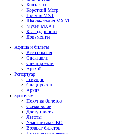
Контакты
Короткий Метр
Премия МХТ
Школа-студия МХАТ
Музей МХАТ
Благодарности
Документы
Афиша и билеты
Все события
Спектакли
Спецпроекты
Артхаб
Репертуар
Текущие
Спецпроекты
Архив
Зрителям
Покупка билетов
Схема залов
Доступность
Льготы
Участникам СВО
Возврат билетов
Правила посещения