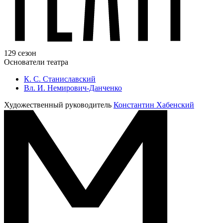
129 сезон
Основатели театра
К. С. Станиславский
Вл. И. Немирович-Данченко
Художественный руководитель
Константин Хабенский