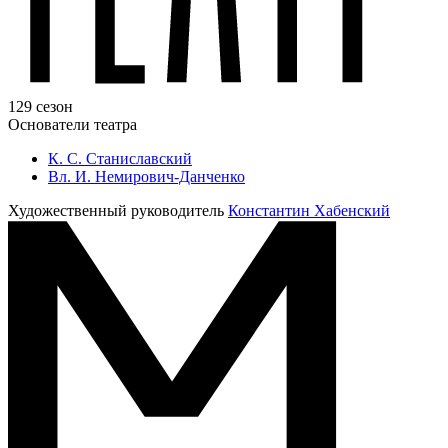
129 сезон
Основатели театра
К. С. Станиславский
Вл. И. Немирович-Данченко
Художественный руководитель
Константин Хабенский