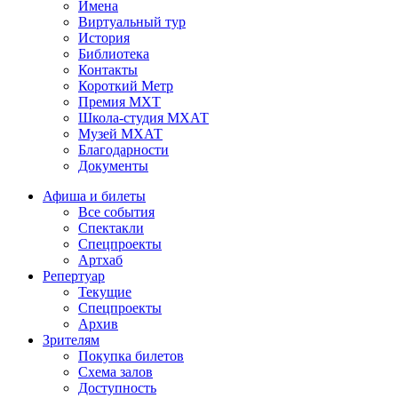
Имена
Виртуальный тур
История
Библиотека
Контакты
Короткий Метр
Премия МХТ
Школа-студия МХАТ
Музей МХАТ
Благодарности
Документы
Афиша и билеты
Все события
Спектакли
Спецпроекты
Артхаб
Репертуар
Текущие
Спецпроекты
Архив
Зрителям
Покупка билетов
Схема залов
Доступность