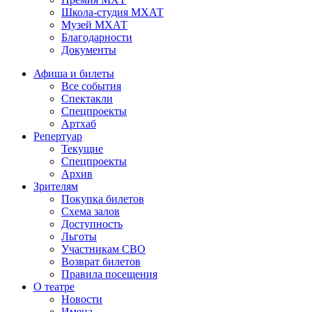
Школа-студия МХАТ
Музей МХАТ
Благодарности
Документы
Афиша и билеты
Все события
Спектакли
Спецпроекты
Артхаб
Репертуар
Текущие
Спецпроекты
Архив
Зрителям
Покупка билетов
Схема залов
Доступность
Льготы
Участникам СВО
Возврат билетов
Правила посещения
О театре
Новости
Имена