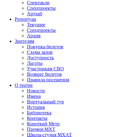
Спектакли
Спецпроекты
Артхаб
Репертуар
Текущие
Спецпроекты
Архив
Зрителям
Покупка билетов
Схема залов
Доступность
Льготы
Участникам СВО
Возврат билетов
Правила посещения
О театре
Новости
Имена
Виртуальный тур
История
Библиотека
Контакты
Короткий Метр
Премия МХТ
Школа-студия МХАТ