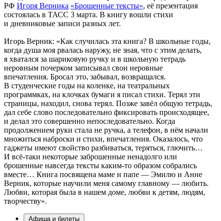
РФ
Игоря Верника
«Брошенные тексты»
, её презентация
состоялась в ТАСС 3 марта. В книгу вошли стихи
и дневниковые записи разных лет.
Игорь Верник: «Как случилась эта книга? В школьные годы,
когда душа моя рвалась наружу, не зная, что с этим делать,
я хватался за шариковую ручку и в школьную тетрадь
неровным почерком записывал свои неровные
впечатления. Бросал это, забывал, возвращался.
В студенческие годы на коленке, на театральных
программках, на клочках бумаги я писал стихи. Терял эти
страницы, находил, снова терял. Позже завёл общую тетрадь,
дал себе слово последовательно фиксировать происходящее,
и делал это совершенно непоследовательно. Когда
продолжением руки стала не ручка, а телефон, в нём начали
множиться наброски и стихи, впечатления. Оказалось, что
гаджеты имеют свойство разбиваться, теряться, глючить…
И всё-таки некоторые заброшенные ненадолго или
брошенные навсегда тексты каким-то образом собрались
вместе… Книга посвящена маме и папе — Эмилю и Анне
Верник, которые научили меня самому главному — любить.
Любви, которая была в нашем доме, любви к детям, людям,
творчеству».
Афиша и билеты