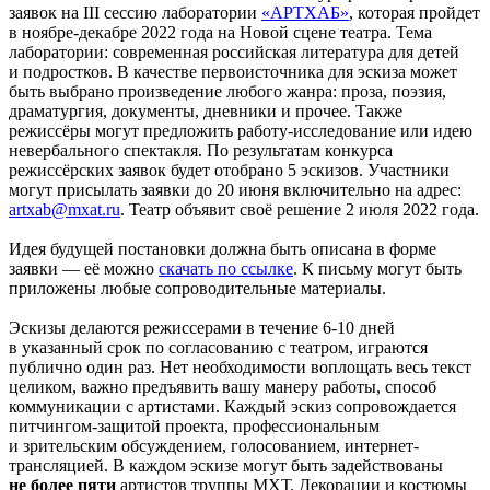
заявок на III сессию лаборатории
«АРТХАБ»
, которая пройдет
в ноябре-декабре 2022 года на Новой сцене театра. Тема
лаборатории: современная российская литература для детей
и подростков. В качестве первоисточника для эскиза может
быть выбрано произведение любого жанра: проза, поэзия,
драматургия, документы, дневники и прочее. Также
режиссёры могут предложить работу-исследование или идею
невербального спектакля. По результатам конкурса
режиссёрских заявок будет отобрано 5 эскизов. Участники
могут присылать заявки до 20 июня включительно на адрес:
artxab@mxat.ru
. Театр объявит своё решение 2 июля 2022 года.
Идея будущей постановки должна быть описана в форме
заявки — её можно
скачать по ссылке
. К письму могут быть
приложены любые сопроводительные материалы.
Эскизы делаются режиссерами в течение 6-10 дней
в указанный срок по согласованию с театром, играются
публично один раз. Нет необходимости воплощать весь текст
целиком, важно предъявить вашу манеру работы, способ
коммуникации с артистами. Каждый эскиз сопровождается
питчингом-защитой проекта, профессиональным
и зрительским обсуждением, голосованием, интернет-
трансляцией. В каждом эскизе могут быть задействованы
не более пяти
артистов труппы МХТ. Декорации и костюмы